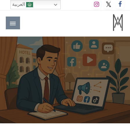
لتخطي
العربية
لى
لمحتوى
M A hotels | إم ايه هوتيلز
الموقع الأول للعاملين في الفنادق في العالم العربي