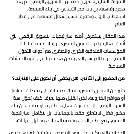
القنوات التقليدية لترويج خدماتها. التسويق الرقمي لم يعُد
مجرد رفاهية، بل بات حجر الأساس في بناء السمعة،
استقطاب الزوار، وتحقيق نسب إشغال مستقرة على مدار
العام.
هذا المقال يستعرض أهم استراتيجيات التسويق الرقمي التي
أثبتت فعاليتها في السوق المصري، ويُحلل كيف تفاعلت
المؤسسات الفندقية الكبرى والصغرى مع أدوات التحوّل
الرقمي، وما الدروس التي يمكن تعميمها على بقية المنشآت
السياحية.
من الحضور إلى التأثير.. هل يكفي أن نكون على الإنترنت؟
كثير من الفنادق المصرية تملك صفحات على منصات التواصل
أو مواقع إلكترونية، لكن القليل منها يعرف كيف يُحوّل هذا
الوجود الرقمي إلى حجوزات فعلية. تُظهر تجارب ناجحة أن بناء
حضور فعّال لا يتعلق فقط بالجماليات، بل بتكامل استراتيجية
المحتوى مع نظام الحجز، وخدمة العملاء، وتحليل البيانات.
الحملات التي ركّزت على سرد القصص الحقيقية للنزلاء، وعرض