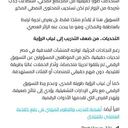
استخدمت صورًا حقيقية من المجتمع المحلي، استطاعت جذب
شريحة من الزوار لم تكن تستجيب للمحتوى النمطي المكرر.
التسويق هنا لا يُقدّم منتجًا فقط، بل يعرض تجربة ترتبط
بالعاطفة والمكان، وهو ما يبحث عنه الزائر العصري.
التحديات.. من ضعف التدريب إلى غياب الرؤية
رغم النجاحات الجزئية، تواجه المنشآت الفندقية في مصر
تحديات حقيقية. كثير من الموظفين المسؤولين عن التسويق
الرقمي لم يتلقوا تدريبًا متخصصًا، وتُدار الحملات غالبًا بطريقة
تقليدية، دون فهم حقيقي للمنصات أو الفئات المستهدفة.
كما أن غياب الرؤية طويلة المدى، وعدم ربط التسويق
الرقمي مع باقي الإدارات التشغيلية، يؤدي إلى نتائج ضعيفة،
ويُهدر الفرص التي تقدمها الأدوات الرقمية.
اقرأ أيضًا:
أهمية التدريب والتطوير المهني في رفع كفاءة
العاملين بالفنادق