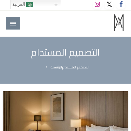
لتخطي
العربية
لى
لمحتوى
M A hotels | إم ايه هوتيلز
الموقع الأول للعاملين في الفنادق في العالم العربي
التصميم المستدام
التصميم المستدام
الرئيسية