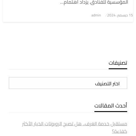
المؤسسية للفنادق. يزداد اهتمام…
نُشر
15 ديسمبر، 2024
admin
في
تصنيفات
تصنيفات
أحدث المقالات
مستقبل خدمة الغرف.. هل تصبح الروبوتات الخيار الأكثر
كفاءة؟