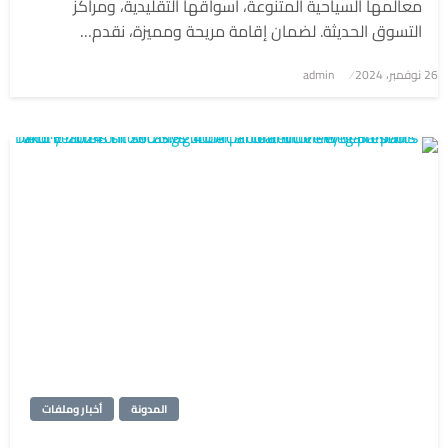
معالمها السياحية المتنوعة، أسواقها التقليدية، ومراكز
التسوق الحديثة. لضمان إقامة مريحة ومميزة، نقدم…
نُشر
26 نوفمبر، 2024
admin
في
المدونة
أخبار وملفات