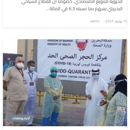
الحيوية للتنويع الاقتصادي، خصوصاً أن القطاع السياحي
البحريني يسهم بما نسبته 6.3 في المائة…
نُشر
15 يونيو، 2023
admin
في
أخبار وملفات