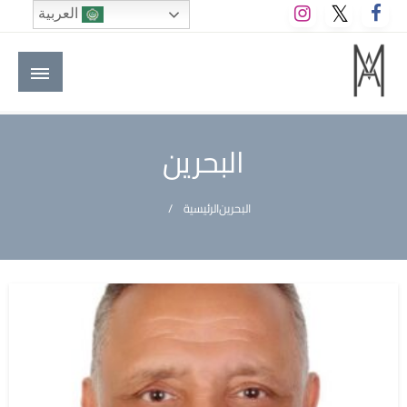
لتخطي
العربية
لى
لمحتوى
M A hotels | إم ايه هوتيلز
الموقع الأول للعاملين في الفنادق في العالم العربي
البحرين
البحرين
الرئيسية