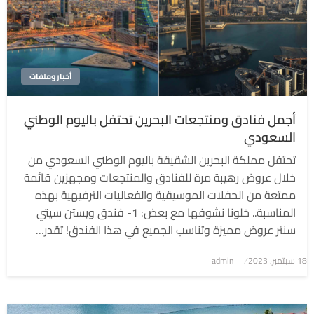
أخبار وملفات
أجمل فنادق ومنتجعات البحرين تحتفل باليوم الوطني
السعودي
تحتفل مملكة البحرين الشقيقة باليوم الوطني السعودي من
خلال عروض رهيبة مرة للفنادق والمنتجعات ومجهزين قائمة
ممتعة من الحفلات الموسيقية والفعاليات الترفيهية بهذه
المناسبة.. خلونا نشوفها مع بعض: 1- فندق ويستن سيتي
سنتر عروض مميزة وتناسب الجميع في هذا الفندق! تقدر…
نُشر
18 سبتمبر، 2023
admin
في