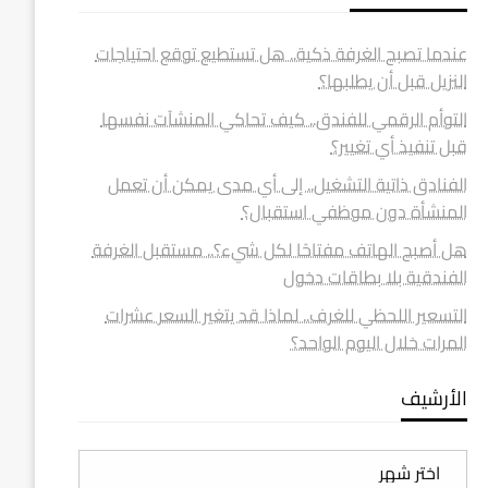
عندما تصبح الغرفة ذكية.. هل تستطيع توقع احتياجات
النزيل قبل أن يطلبها؟
التوأم الرقمي للفندق.. كيف تحاكي المنشآت نفسها
قبل تنفيذ أي تغيير؟
الفنادق ذاتية التشغيل.. إلى أي مدى يمكن أن تعمل
المنشأة دون موظفي استقبال؟
هل أصبح الهاتف مفتاحًا لكل شيء؟.. مستقبل الغرفة
الفندقية بلا بطاقات دخول
التسعير اللحظي للغرف.. لماذا قد يتغير السعر عشرات
المرات خلال اليوم الواحد؟
الأرشيف
الأرشيف