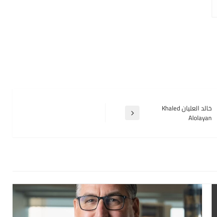
خالد العليان Khaled
المقالة
Alolayan
التالية