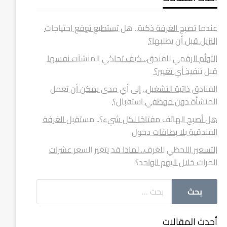
عندما تصبح الغرفة ذكية.. هل تستطيع توقع احتياجات
النزيل قبل أن يطلبها؟
التوأم الرقمي للفندق.. كيف تحاكي المنشآت نفسها
قبل تنفيذ أي تغيير؟
الفنادق ذاتية التشغيل.. إلى أي مدى يمكن أن تعمل
المنشأة دون موظفي استقبال؟
هل أصبح الهاتف مفتاحًا لكل شيء؟.. مستقبل الغرفة
الفندقية بلا بطاقات دخول
التسعير اللحظي للغرف.. لماذا قد يتغير السعر عشرات
المرات خلال اليوم الواحد؟
أحدث المقالات