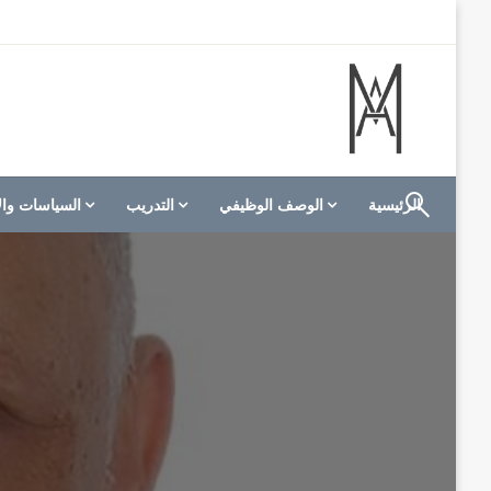
لتخطي
لى
لمحتوى
الموقع الأول للعاملين في الفنادق في العالم العربي
M A hotels | إم ايه هوتيلز
الرئيسية
الوصف الوظيفي
التدريب
السياسات وال