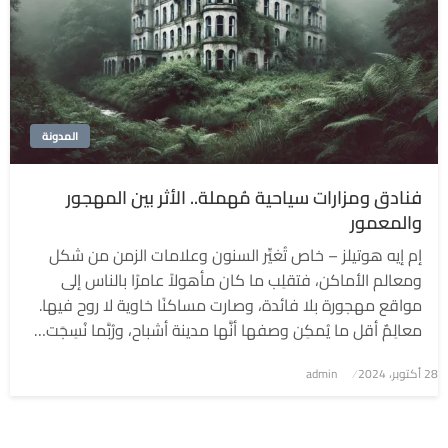
المدونة
فنادق ومزارات سياحية مُهملة.. الأثر بين المهجور
والمعمور
إم إيه هوتيلز – خاص تُغيِّر السنون وعلامات الزمن من شكل
ومعالم الأماكن، فتقلِب ما كان مأهولاً عامرًا بالناس إلى
مواقع مهجورة بلا فائدة، وصارت مساكنًا خاوية لا روح فيها.
معالِمٌ أقل ما يُمكِن وصفها أنَّها مدينة أشباح، ورُبَّما نُسِجَت…
نُشر
28 أكتوبر، 2024
admin
في