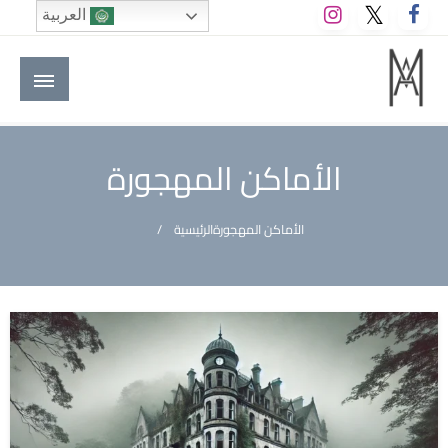
لتخطي
العربية
لى
لمحتوى
M A hotels | إم ايه هوتيلز
الموقع الأول للعاملين في الفنادق في العالم العربي
الأماكن المهجورة
الأماكن المهجورة
الرئيسية