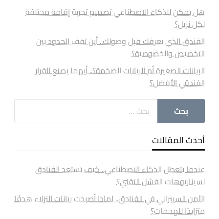
هل يمكن للذكاء الاصطناعي تصميم تجربة إقامة مختلفة
لكل نزيل؟
الفندق الذي يعرفك قبل وصولك.. أين تقف الحدود بين
التخصيص والخصوصية؟
البيانات الصغيرة أم البيانات الضخمة؟.. أيهما يصنع القرار
الفندقي الأفضل؟
أحدث المقالات
عندما يتعطل الذكاء الاصطناعي.. كيف تستعد الفنادق
لسيناريوهات الفشل التقني؟
الأمن السيبراني في الفنادق.. لماذا أصبحت بيانات النزلاء هدفًا
متزايدًا للهجمات؟