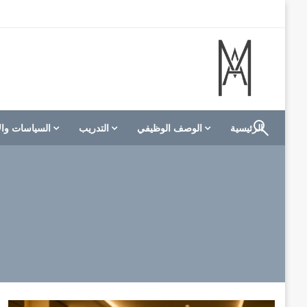
لتخطي
لى
لمحتوى
الموقع الأول للعاملين في الفنادق في العالم العربي
M A hotels | إم ايه هوتيلز
الرئيسية
الوصف الوظيفي
التدريب
السياسات وال