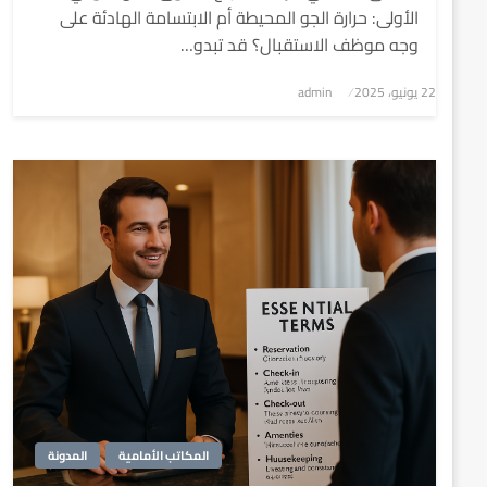
الأولى: حرارة الجو المحيطة أم الابتسامة الهادئة على
وجه موظف الاستقبال؟ قد تبدو…
نُشر
22 يونيو، 2025
admin
في
المكاتب الأمامية
المدونة