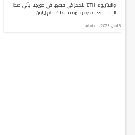
والإيثريوم (ETH) للحجز في فرعها في جورجيا. يأتي هذا
الإعلان بعد فترة وجيزة من ذلك قام إيلون…
8 أبريل، 2023
نُشر
admin
في