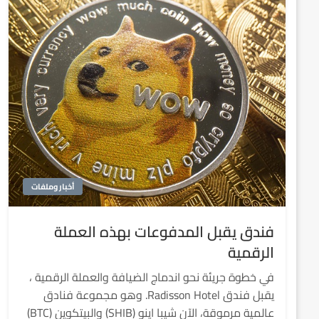
أخبار وملفات
فندق يقبل المدفوعات بهذه العملة
الرقمية
في خطوة جريئة نحو اندماج الضيافة والعملة الرقمية ،
يقبل فندق Radisson Hotel. وهو مجموعة فنادق
عالمية مرموقة، الآن شيبا اينو (SHIB) والبيتكوين (BTC)