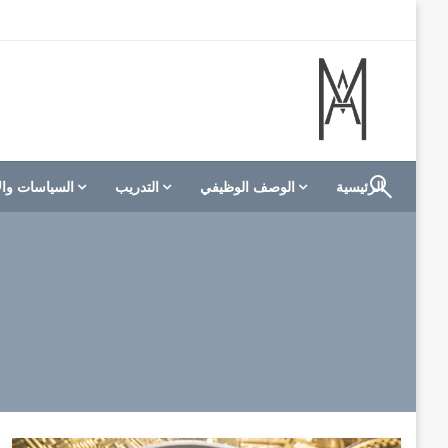
لتخطي
لى
لمحتوى
الموقع الأول للعاملين في الفنادق في العالم العربي
M A hotels | إم ايه هوتيلز
الرئيسية
الوصف الوظيفي
التدريب
السياسات وال