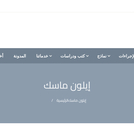
إجراءات
نماذج
كتب ودراسات
خدماتنا
المدونة
أخ
إيلون ماسك
إيلون ماسك
الرئيسية