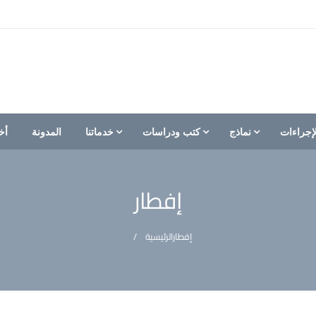
إجراءات
نماذج
كتب ودراسات
خدماتنا
المدونة
أخ
إفطار
إفطار
الرئيسية