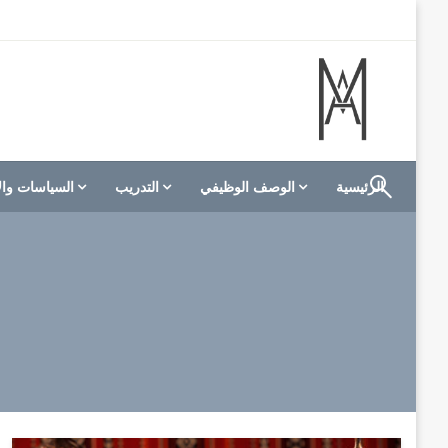
لتخطي
لى
لمحتوى
الموقع الأول للعاملين في الفنادق في العالم العربي
M A hotels | إم ايه هوتيلز
الرئيسية
الوصف الوظيفي
التدريب
السياسات وال