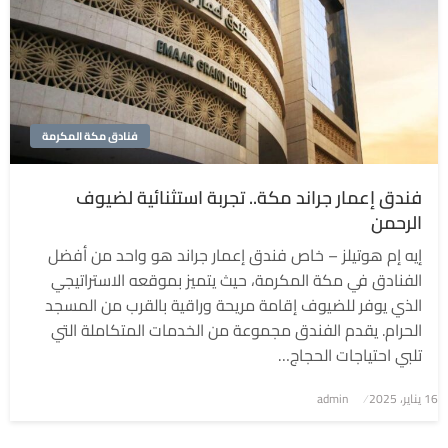
فنادق مكة المكرمة
فندق إعمار جراند مكة.. تجربة استثنائية لضيوف
الرحمن
إيه إم هوتيلز – خاص فندق إعمار جراند هو واحد من أفضل
الفنادق في مكة المكرمة، حيث يتميز بموقعه الاستراتيجي
الذي يوفر للضيوف إقامة مريحة وراقية بالقرب من المسجد
الحرام. يقدم الفندق مجموعة من الخدمات المتكاملة التي
تلبي احتياجات الحجاج…
نُشر
16 يناير، 2025
admin
في