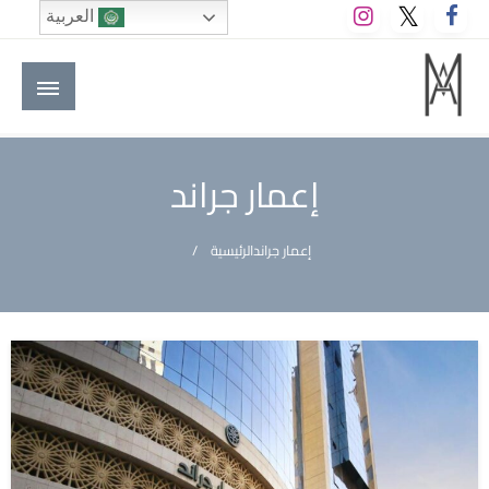
لتخطي
العربية
لى
لمحتوى
M A hotels | إم ايه هوتيلز
الموقع الأول للعاملين في الفنادق في العالم العربي
إعمار جراند
إعمار جراند
الرئيسية