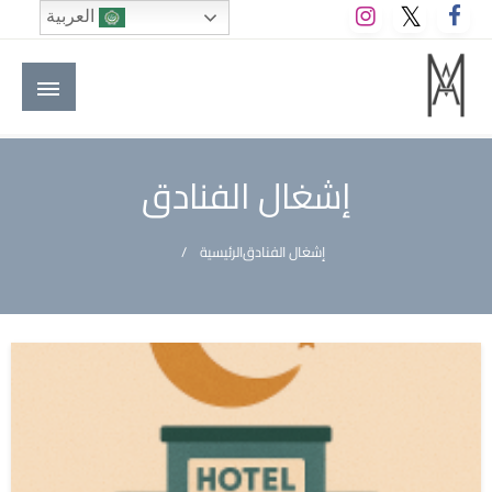
لتخطي
العربية
لى
لمحتوى
M A hotels | إم ايه هوتيلز
الموقع الأول للعاملين في الفنادق في العالم العربي
إشغال الفنادق
إشغال الفنادق
الرئيسية