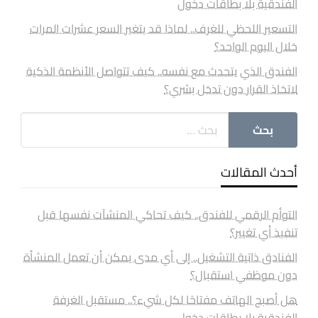
الفندقية بلا بطاقات دخول
التسعير اللحظي للغرف.. لماذا قد يتغير السعر عشرات المرات
خلال اليوم الواحد؟
الفندق الذي يتحدث مع نفسه.. كيف تتواصل الأنظمة الذكية
لاتخاذ القرار دون تدخل بشري؟
أحدث المقالات
التوأم الرقمي للفندق.. كيف تحاكي المنشآت نفسها قبل
تنفيذ أي تغيير؟
الفنادق ذاتية التشغيل.. إلى أي مدى يمكن أن تعمل المنشأة
دون موظفي استقبال؟
هل أصبح الهاتف مفتاحًا لكل شيء؟.. مستقبل الغرفة
الفندقية بلا بطاقات دخول