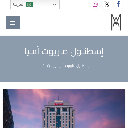
لتخطي
العربية
لى
لمحتوى
M A hotels | إم ايه هوتيلز
الموقع الأول للعاملين في الفنادق في العالم العربي
إسطنبول ماريوت آسيا
إسطنبول ماريوت آسيا
الرئيسية