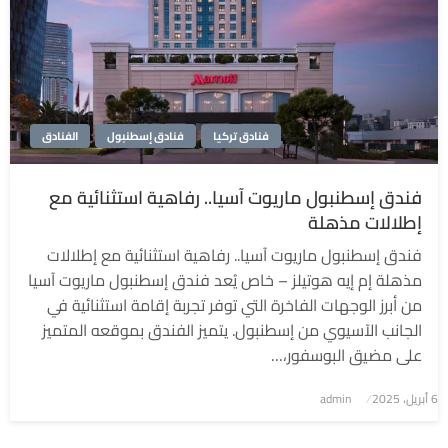
فنادق تركيا
فنادق إسطنبول
الفنادق
فندق إسطنبول ماريوت آسيا.. رفاهية استثنائية مع
إطلالات مذهلة
فندق إسطنبول ماريوت آسيا.. رفاهية استثنائية مع إطلالات
مذهلة إم إيه هوتيلز – خاص يُعد فندق إسطنبول ماريوت آسيا
من أبرز الوجهات الفاخرة التي توفر تجربة إقامة استثنائية في
الجانب الآسيوي من إسطنبول. يتميز الفندق بموقعه المتميز
على مضيق البوسفور،…
6 أبريل، 2025
نُشر
admin
في