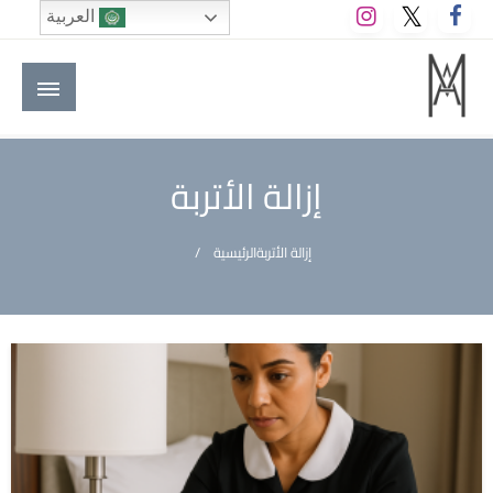
لتخطي
العربية
لى
لمحتوى
M A hotels | إم ايه هوتيلز
الموقع الأول للعاملين في الفنادق في العالم العربي
إزالة الأتربة
إزالة الأتربة
الرئيسية