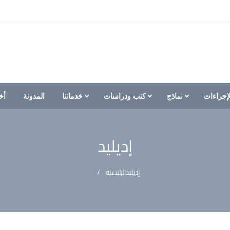
إجراءات
نماذج
كتب ودراسات
خدماتنا
المدونة
أخ
إديليد
إديليد
الرئيسية