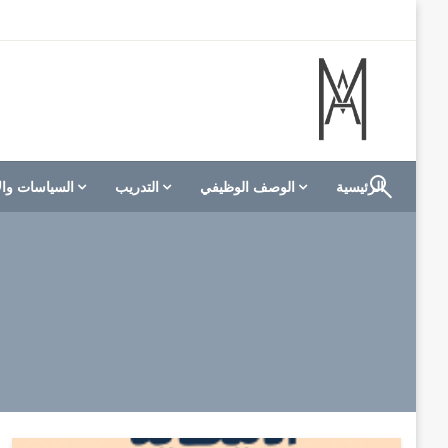
لتخطي
لى
لمحتوى
الموقع الأول للعاملين في الفنادق في العالم العربي
M A hotels | إم ايه هوتيلز
الرئيسية
الوصف الوظيفي
التدريب
السياسات وال