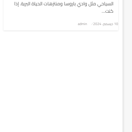
السياحي مثل وادي باروسا ومنتزهات الحياة البرية. إذا
كنت…
نُشر
10 ديسمبر، 2024
admin
في