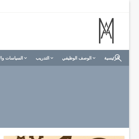
لتخطي
لى
لمحتوى
الموقع الأول للعاملين في الفنادق في العالم العربي
M A hotels | إم ايه هوتيلز
الرئيسية
الوصف الوظيفي
التدريب
السياسات وال