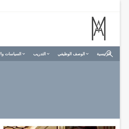
لتخطي
لى
لمحتوى
الموقع الأول للعاملين في الفنادق في العالم العربي
M A hotels | إم ايه هوتيلز
الرئيسية
الوصف الوظيفي
التدريب
السياسات وال