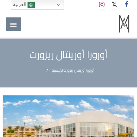
لتخطي
العربية
لى
لمحتوى
M A hotels | إم ايه هوتيلز
الموقع الأول للعاملين في الفنادق في العالم العربي
أورورا أورينتال ريزورت
أورورا أورينتال ريزورت
الرئيسية