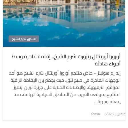
فنادق شرم الشيخ
أورورا أورينتال ريزورت شرم الشيخ.. إقامة فاخرة وسط
أجواء هادئة
إيه إم هوتيلز – خاص منتجع أورورا أورينتال شرم الشيخ هو أحد
الوجهات الفاخرة في خليج نبق، حيث يجمع بين الإقامة الراقية،
المرافق الترفيهية، والإطلالات الخلابة على جزيرة تيران. يتميز
المنتجع بموقعه القريب من المناطق السياحية الهامة، مما
يجعله وجهة…
2 فبراير، 2025
نُشر
admin
في