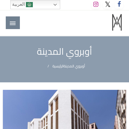
لتخطي
العربية
لى
لمحتوى
M A hotels | إم ايه هوتيلز
الموقع الأول للعاملين في الفنادق في العالم العربي
أوبروي المدينة
أوبروي المدينة
الرئيسية