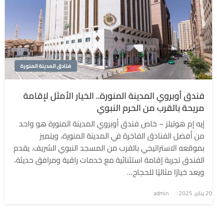
فنادق المدينة المنورة
فندق أوبروي المدينة المنورة.. الخيار الأمثل لإقامة
مريحة بالقرب من الحرم النبوي
إيه إم هوتيلز – خاص فندق أوبروي المدينة المنورة هو واحد
من أفضل الفنادق الفاخرة في المدينة المنورة، ويتميز
بموقعه الاستراتيجي بالقرب من المسجد النبوي الشريف. يقدم
الفندق تجربة إقامة استثنائية مع خدمات راقية ومرافق حديثة،
ويعد خيارًا مثاليًا للحجاج…
نُشر
20 يناير، 2025
admin
في