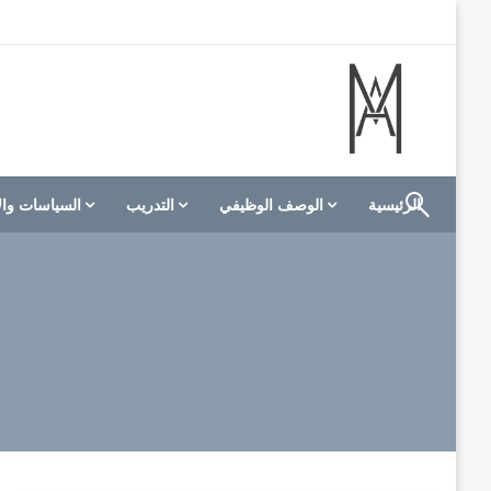
لتخطي
لى
لمحتوى
الموقع الأول للعاملين في الفنادق في العالم العربي
M A hotels | إم ايه هوتيلز
الرئيسية
الوصف الوظيفي
التدريب
السياسات وال