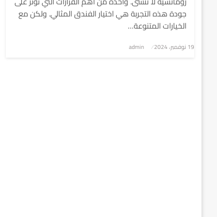
رومانسية لا تُنسى. واحدة من أهم القرارات التي تؤثر على
جودة هذه التجربة هي اختيار الفندق المثالي. ولكن مع
الخيارات المتنوعة…
نُشر
19 نوفمبر، 2024
admin
في