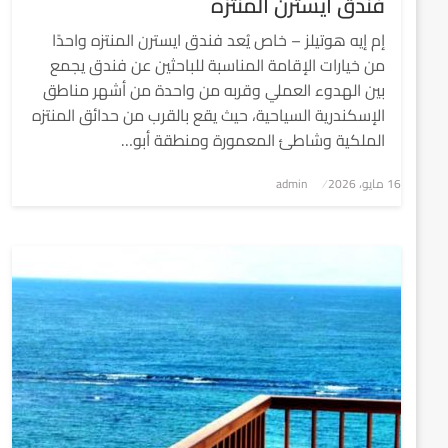
فندق ايسترن المنتزه
إم إيه هوتيلز – خاص يُعد فندق ايسترن المنتزه واحدًا
من خيارات الإقامة المناسبة للباحثين عن فندق يجمع
بين الهدوء العملي وقربه من واحدة من أشهر مناطق
الإسكندرية السياحية، حيث يقع بالقرب من حدائق المنتزه
الملكية وشاطئ المعمورة ومنطقة أبو…
نُشر
16 مايو، 2026
admin
في