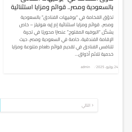
بالسعودية ومصر.. قوائم ومزايا استثنائية
تذوّق الفخامة في “بوفيهات الفنادق” بالسعودية
ومصر.. قوائم ومزايا استثنائية إم إيه هوتيلز – خاص
يشكّل “البوفيه المفتوح” عنصرًا محوريًا في تجربة
الإقامة الفندقية، خاصة في السعودية ومصر، حيث
تتنافس الفنادق في تقديم قوائم طعام متنوعة ومزايا
خدمية تلائم أذواق…
نُشر
24 يوليو، 2025
admin
في
تعدد
التالي
صفحات