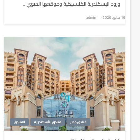
وروح الإسكندرية الكلاسيكية وموقعها الحيوي…
نُشر
16 مايو، 2026
admin
في
فنادق مصر
فنادق الأسكندرية
الفنادق