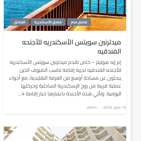
فنادق مصر
فنادق الأسكندرية
الفنادق
ميدترنين سويتس الأسكندريه للأجنحه
الفندقيه
إم إيه هوتيلز – خاص تقدم ميدترنين سويتس الأسكندريه
للأجنحه الفندقيه تجربة إقامة تناسب الضيوف الذين
يبحثون عن مساحة أوسع من الغرفة التقليدية، مع أجواء
عملية قريبة من روح الإسكندرية الساحلية وحركتها
اليومية. وتأتي هذه الأجنحة باعتبارها خيار إقامة 4…
نُشر
16 مايو، 2026
admin
في