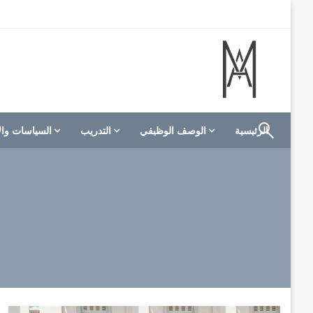
لتخطي
لى
لمحتوى
الموقع الأول للعاملين في الفنادق في العالم العربي
M A hotels | إم ايه هوتيلز
الرئيسية
الوصف الوظيفي
التدريب
السياسات وال