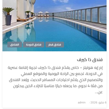
فنادق قطر
فنادق الدوحة
الفنادق
فندق ذا كيرف
إم إيه هوتيلز – خاص يقدّم فندق ذا كيرف تجربة إقامة عصرية
في الدوحة، تجمع بين الراحة اليومية والموقع العملي
والتصميم الذي يلائم احتياجات المسافر الحديث. ويُعد الفندق
من فئة 4 نجوم، ما يجعله خيارًا مناسبًا للنزلاء الذين يبحثون
عن…
6 مايو، 2026
نُشر
admin
في