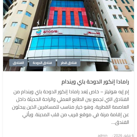
فنادق قطر
فنادق الدوحة
الفنادق
رامادا إنكور الدوحة باي ويندام
إم إيه هوتيلز – خاص يُعد رامادا إنكور الدوحة باي ويندام من
الفنادق التي تجمع بين الطابع العملي والراحة الحديثة داخل
العاصمة القطرية، وهو خيار مناسب للمسافرين الذين يبحثون
عن إقامة مرنة في موقع قريب من قلب المدينة. ويأتي
الفندق…
6 مايو، 2026
نُشر
admin