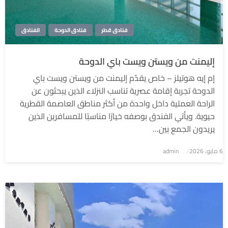
فنادق قطر
فنادق الدوحة
الفنادق
إليمنت من ويستن ويست باي الدوحة
إم إيه هوتيلز – خاص يقدّم إليمنت من ويستن ويست باي
الدوحة تجربة إقامة عصرية تناسب النزلاء الذين يبحثون عن
الراحة العملية داخل واحدة من أكثر مناطق العاصمة القطرية
حيوية. ويأتي الفندق بوصفه خيارًا مناسبًا للمسافرين الذين
يريدون الجمع بين…
6 مايو، 2026
نُشر
admin
في