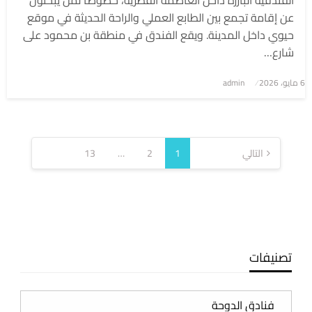
الفندقية البارزة داخل العاصمة القطرية، خصوصًا لمن يبحثون
عن إقامة تجمع بين الطابع العملي والراحة الحديثة في موقع
حيوي داخل المدينة. ويقع الفندق في منطقة بن محمود على
شارع…
6 مايو، 2026
نُشر
admin
في
تعدد
صفحات
التالي
1
2
…
13
المقالات
تصنيفات
تصنيفات