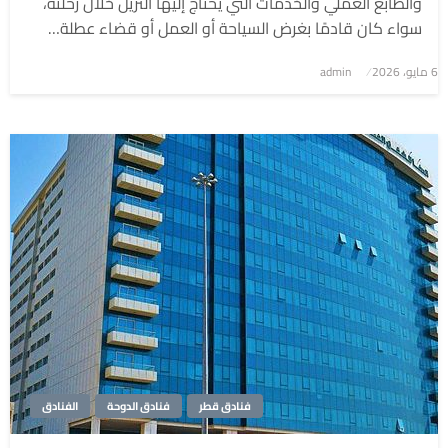
والطابع العملي والخدمات التي يحتاج إليها النزيل خلال رحلته،
سواء كان قادمًا بغرض السياحة أو العمل أو قضاء عطلة…
6 مايو، 2026
نُشر
admin
في
فنادق قطر
فنادق الدوحة
الفنادق