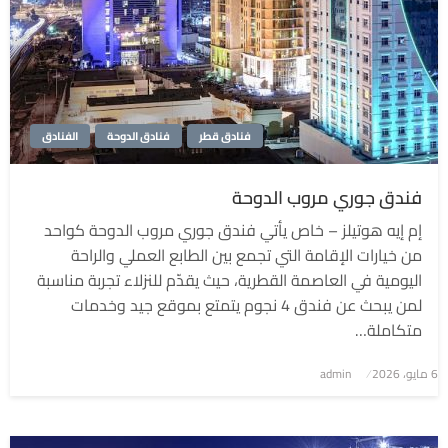
فنادق قطر
فنادق الدوحة
الفنادق
فندق جوري مروب الدوحة
إم إيه هوتيلز – خاص يأتي فندق جوري مروب الدوحة كواحد
من خيارات الإقامة التي تجمع بين الطابع العملي والراحة
اليومية في العاصمة القطرية، حيث يقدّم للنزلاء تجربة مناسبة
لمن يبحث عن فندق 4 نجوم يتمتع بموقع جيد وخدمات
متكاملة…
6 مايو، 2026
نُشر
admin
في