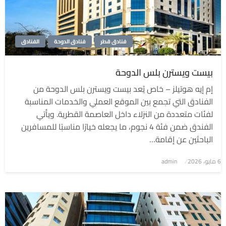
فنادق قطر
فنادق الدوحة
الفنادق
بيست ويسترن بلس الدوحة
إم إيه هوتيلز – خاص يُعد بيست ويسترن بلس الدوحة من
الفنادق التي تجمع بين الموقع العملي والخدمات المناسبة
لفئات متعددة من النزلاء داخل العاصمة القطرية. ويأتي
الفندق ضمن فئة 4 نجوم، ما يجعله خيارًا مناسبًا للمسافرين
الباحثين عن إقامة…
6 مايو، 2026
نُشر
admin
في