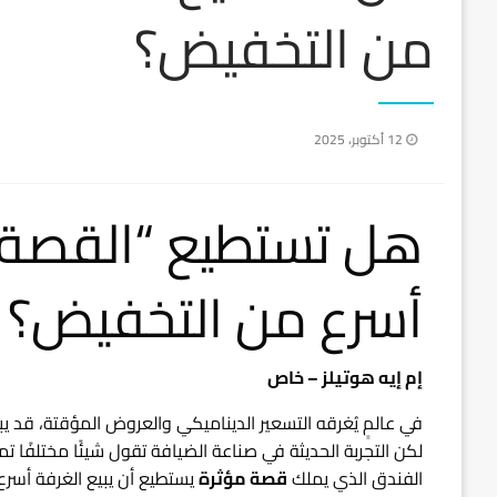
من التخفيض؟
نُشر
12 أكتوبر، 2025
في
هل تستطيع “القصة” 
أسرع من التخفيض؟
إم إيه هوتيلز – خاص
في عالمٍ يُغرقه التسعير الديناميكي والعروض المؤقتة، قد ي
لكن التجربة الحديثة في صناعة الضيافة تقول شيئًا مختلفًا تما
الفندق الذي يملك
قصة مؤثرة
يستطيع أن يبيع الغرفة أسرع