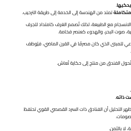
حكيها
.
متكاملة
تمتد من الهندسة إلى الخدمة إلى طريقة الترحيب.
الي، القصة تدور حول الانسجام مع الطبيعة، لذلك تُصمم الغرف كامتداد للجرف
لية، صوت البحر، والهدوء كعنصر فخامة.
ه حول التاريخ الصناعي للمبنى الذي كان مصرفًا في القرن الماضي، فيُوظف
ُحول الفندق من منتج إلى حكاية تُعاش.
ت ذاته
.
راسة أعدّتها “Harvard Business Review” عام 2024، أظهر التحليل أن الفنادق ذات السرد القصصي القوي تحتفظ
، لا بالثمن.