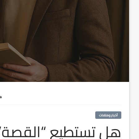
هل
أخبار وملفات
هل تستطيع “القصة” أ