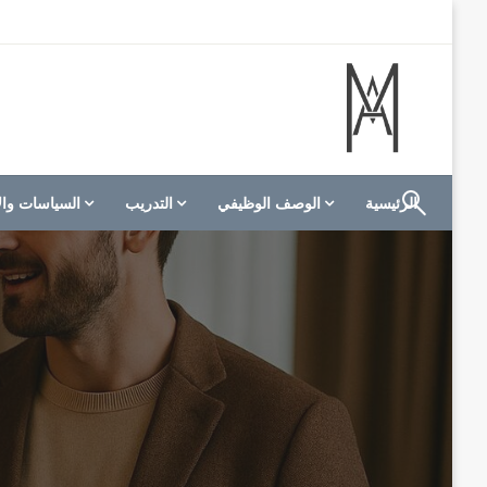
لتخطي
لى
لمحتوى
الموقع الأول للعاملين في الفنادق في العالم العربي
M A hotels | إم ايه هوتيلز
الرئيسية
الوصف الوظيفي
التدريب
السياسات وال