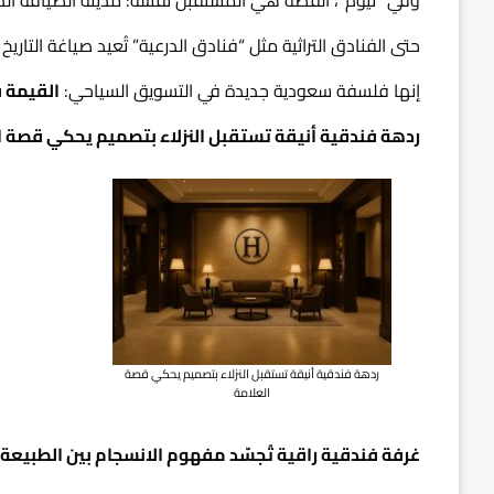
حتى الفنادق التراثية مثل “فنادق الدرعية” تُعيد صياغة التاريخ ب
إنها فلسفة سعودية جديدة في التسويق السياحي:
القيمة ف
ردهة فندقية أنيقة تستقبل النزلاء بتصميم يحكي قصة ا
ردهة فندقية أنيقة تستقبل النزلاء بتصميم يحكي قصة
العلامة
غرفة فندقية راقية تُجسّد مفهوم الانسجام بين الطبيعة