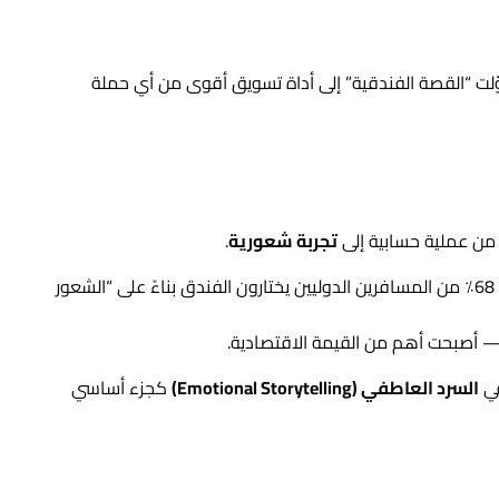
ّلت “القصة الفندقية” إلى أداة تسويق أقوى من أي حملة
 من عملية حسابية إلى
تجربة شعورية
.
أوضح أن 68٪ من المسافرين الدوليين يختارون الفندق بناءً على “الشعور
ق — أصبحت أهم من القيمة الاقتصادية.
في
السرد العاطفي (Emotional Storytelling)
كجزء أساسي