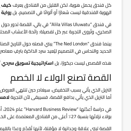
كل فندق يحمل هوية، لكن القليل من الفنادق يعرف
كيف ي
الهوية الفندقية ليست شعارًا أو ألوانًا في التصميم، بل
رواية 
في فندق “Alila Villas Uluwatu” في ب
الصخري، وتُروى التجربة عبر كل تفصيلة: رائحة الأعشاب المح
بينما فندق “The Ned London” يبني قصت
الحديد والنحاس في التصميم ليُعيد سرد الذاكرة بترفٍ معاصر.
هذه القصص ليست ديكورًا، بل
استراتيجية تسويق سردي
ت
القصة تصنع الولاء لا الخصم
النزيل الذي يأتي بسبب التخفيض، سيغادر حين تنتهي العروض.
أما النزيل الذي يأتي بدافع القصة، فسيبقى لأن التجربة
لامس
في د
بولاء نزلائها بنسبة 27٪ أعلى من الفنادق المعتمدة على الخصومات.
القصة تبني علاقة وجدانية لا مؤقتة، لأنها تُقدّم وعدًا بالقيمة