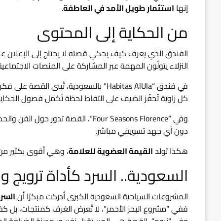
إنها
استثمار طويل الأمد في العاطفة
.
من الحكاية إلى المحتوى
الفندق الذي يعرف كيف يحكي قصته لا يحتاج إلى الإعلان عن
النزلاء يتولّون المهمة عبر المشاركة على المنصات الاجتماعي
في فندق “Habitas AlUla” بالسعودية، تُبنى القصة على فكرة “الإنسان والطبيعة”، حيث كل إقامة تُروى كرحلة داخل الذات.
كل زاوية تُحفّز الضيف على التقاط لحظة تُكمل فصول الحكاية 
وفي “Four Seasons Florence”، القصة تدو
دون أي جهد تسويقي مباشر.
هكذا تولد
القيمة العضوية للعلامة
، وهي أقوى بكثير من 
السعودية.. السرد كأداة ترويج و
المشروعات السياحية السعودية الكبرى أدركت مبكرًا أن
السرد
ففي “مشروع البحر الأحمر”، لا تُعرض الغرف كمنتجات، بل ك
وفي “نيوم”، القصة هي المستقبل نفسه: مدينة الضيافة الذك