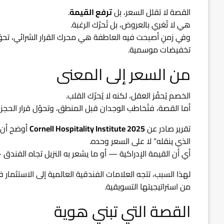
القصة لا تقلل السعر، بل
ترفع القيمة
.
هي لا تُغري بالعروض، بل تُحرّك الرغبة.
وفي زمنٍ أصبحت فيه العاطفة هي محرك القرار الشرائي، تحو
تخفيضات موسمية.
من السعر إلى المعنى
الخصم يُحفّز العقل، لكنه لا يُحرّك القلب.
أما القصة، فتُخاطب الوجدان قبل المنطق، وتحوّل قرار الحجز
تقرير صادر عن
Cornell Hospitality Institute 2025
الذي ينقله” لا على السعر وحده.
أي أن القيمة الإدراكية — أو ما يشعر به النزيل تجاه الفند
لهذا السبب، تتجه العلامات الفندقية العالمية إلى الاستثمار 
من استراتيجيتها التسويقية.
القصة التي تبني هوية