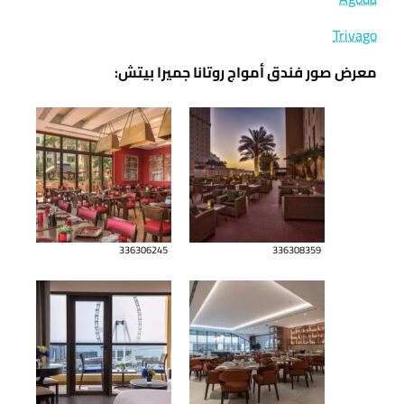
Trivago
معرض صور فندق أمواج روتانا جميرا بيتش:
336306245
336308359