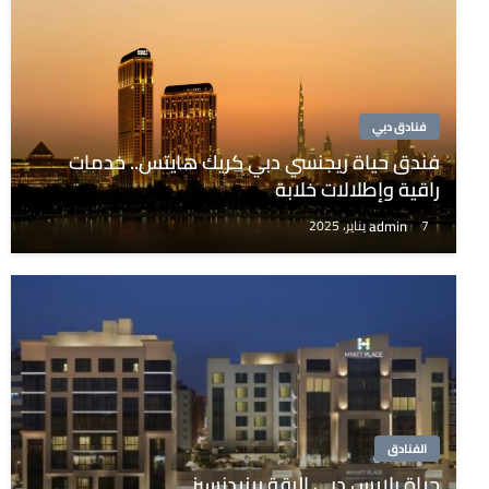
فنادق دبي
فندق حياة ريجنسي دبي كريك هايتس.. خدمات
راقية وإطلالات خلابة
admin
7 يناير، 2025
الفنادق
حياة بلايس دبي الرقة ريزيدنسيز