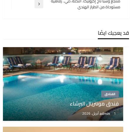
السابقة
منتجع وسبا تاج إكزوتيكا، النخلة، دبي.. رفاهية
المقالة
مستوحاة من الطراز الهندي
التالية
قد يعجبك ايضًا
الفنادق
فندق مونتريال البرشاء
admin
1 أبريل، 2026