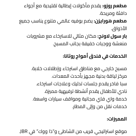
مطعم روزو:
يقدم مأكولات إيطالية تقليدية مع أجواء
دافئة ومريحة.
مطعم هورايزن:
يضم بوفيه عالمي متنوع يناسب جميع
الأذواق.
بار سول لاونج:
مكان مثالي للاسترخاء مع مشروبات
منعشة ووجبات خفيفة بجانب المسبح.
الخدمات في فندق أمواج روتانا:
مسبح خارجي مع مناطق استرخاء وإطلالات خلابة.
مركز لياقة بدنية مجهز بأحدث المعدات.
سبا فاخر يقدم جلسات تدليك وعلاجات استرخاء.
نادي للأطفال يقدم أنشطة ترفيهية مميزة.
خدمة واي فاي مجانية ومواقف سيارات واسعة.
خدمات نقل من وإلى المطار.
المميزات:
موقع استراتيجي قريب من الشاطئ و”ذا ووك” في JBR.