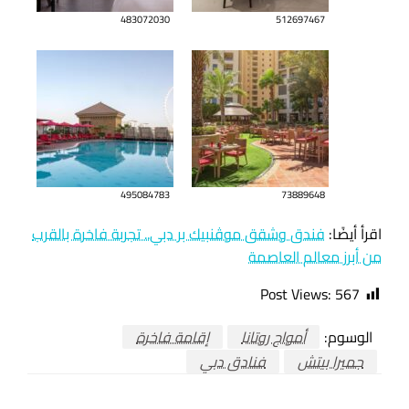
483072030
512697467
495084783
73889648
اقرأ أيضًا:
فندق وشقق موڤنبيك بر دبي.. تجربة فاخرة بالقرب
من أبرز معالم العاصمة
Post Views:
567
الوسوم:
أمواج روتانا
إقامة فاخرة
جميرا بيتش
فنادق دبي