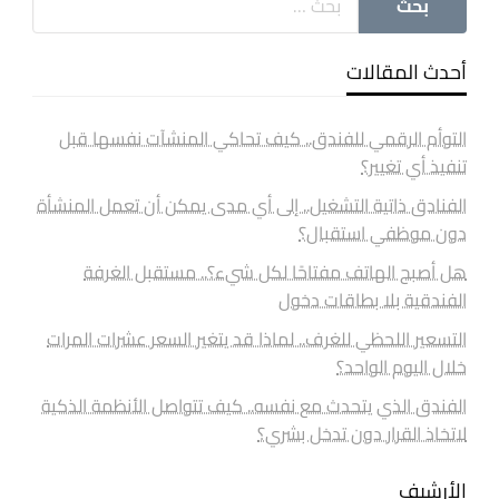
أحدث المقالات
التوأم الرقمي للفندق.. كيف تحاكي المنشآت نفسها قبل
تنفيذ أي تغيير؟
الفنادق ذاتية التشغيل.. إلى أي مدى يمكن أن تعمل المنشأة
دون موظفي استقبال؟
هل أصبح الهاتف مفتاحًا لكل شيء؟.. مستقبل الغرفة
الفندقية بلا بطاقات دخول
التسعير اللحظي للغرف.. لماذا قد يتغير السعر عشرات المرات
خلال اليوم الواحد؟
الفندق الذي يتحدث مع نفسه.. كيف تتواصل الأنظمة الذكية
لاتخاذ القرار دون تدخل بشري؟
الأرشيف