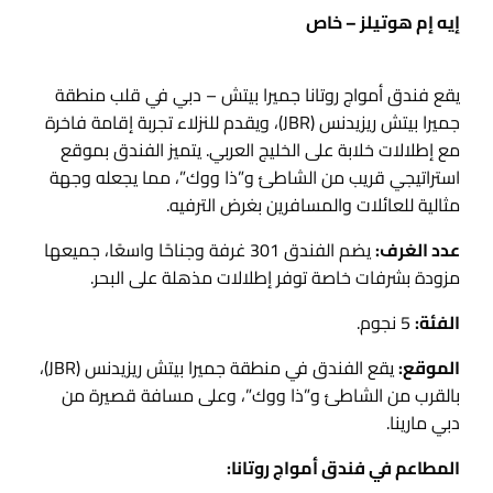
إيه إم هوتيلز – خاص
يقع فندق أمواج روتانا جميرا بيتش – دبي في قلب منطقة
جميرا بيتش ريزيدنس (JBR)، ويقدم للنزلاء تجربة إقامة فاخرة
مع إطلالات خلابة على الخليج العربي. يتميز الفندق بموقع
استراتيجي قريب من الشاطئ و”ذا ووك”، مما يجعله وجهة
مثالية للعائلات والمسافرين بغرض الترفيه.
عدد الغرف:
يضم الفندق 301 غرفة وجناحًا واسعًا، جميعها
مزودة بشرفات خاصة توفر إطلالات مذهلة على البحر.
الفئة:
5 نجوم.
الموقع:
يقع الفندق في منطقة جميرا بيتش ريزيدنس (JBR)،
بالقرب من الشاطئ و”ذا ووك”، وعلى مسافة قصيرة من
دبي مارينا.
المطاعم في فندق أمواج روتانا: