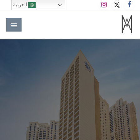
لتخطي
العربية
لى
لمحتوى
M A hotels | إم ايه هوتيلز
الموقع الأول للعاملين في الفنادق في العالم العربي