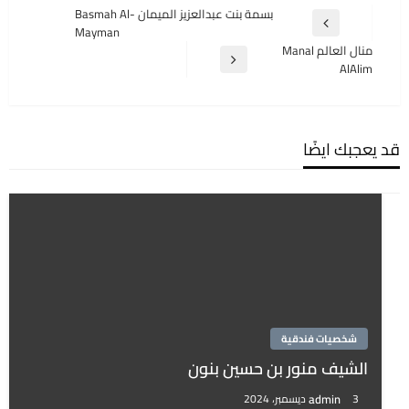
تصفّح
بسمة بنت عبدالعزيز الميمان Basmah Al-
المقالة
Mayman
المقالات
السابقة
منال العالم Manal
المقالة
AlAlim
التالية
قد يعجبك ايضًا
شخصيات فندقية
الشيف منور بن حسين بنون
admin
3 ديسمبر، 2024