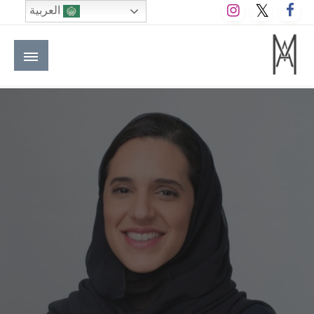
لتخطي
العربية
لى
لمحتوى
M A hotels | إم ايه هوتيلز
الموقع الأول للعاملين في الفنادق في العالم العربي