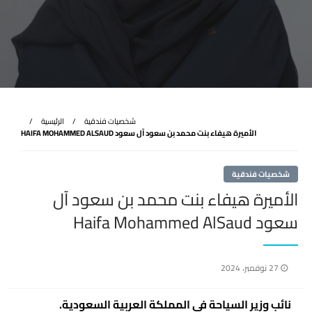
شخصيات فندقية
الرئيسية
الأميرة هيفاء بنت محمد بن سعود آل سعود HAIFA MOHAMMED ALSAUD
شخصيات فندقية
الأميرة هيفاء بنت محمد بن سعود آل
سعود Haifa Mohammed AlSaud
نُشر
27 نوفمبر، 2024
في
نائب وزير السياحة في المملكة العربية السعودية.