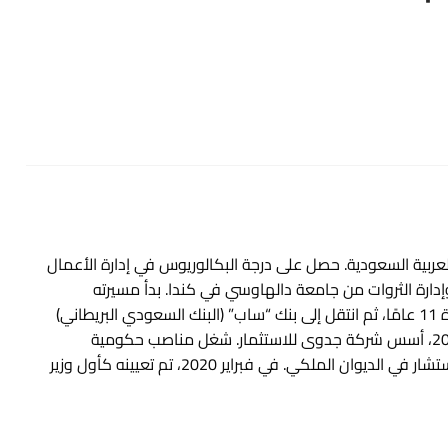
196 في الرياض، المملكة العربية السعودية. حصل على درجة البكالوريوس في إدارة الأعمال
إدارة الثروات من جامعة دالهاوسي في كندا. بدأ مسيرته
المهنية في القطاع المصرفي، حيث عمل في بنك الرياض لمدة 11 عامًا، ثم انتقل إلى بنك “ساب” (البنك السعودي البريطاني)
وأسهم في تأسيس المصرفية الإسلامية “أمانة”. في عام 2006، أسس شركة جدوى للاستثمار. شغل مناصب حكومية
متعددة، منها وزير الصحة، ورئيس الهيئة العامة للترفيه، ومستشار في الديوان الملكي. في فبراير 2020، تم تعيينه كأول وزير