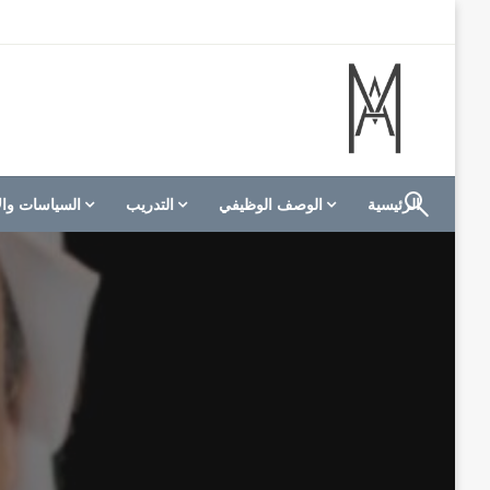
لتخطي
لى
لمحتوى
الموقع الأول للعاملين في الفنادق في العالم العربي
M A hotels | إم ايه هوتيلز
الرئيسية
الوصف الوظيفي
التدريب
السياسات وال