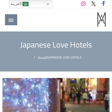
لتخطي
العربية
لى
لمحتوى
M A hotels | إم ايه هوتيلز
الموقع الأول للعاملين في الفنادق في العالم العربي
Japanese Love Hotels
JAPANESE LOVE HOTELS
الرئيسية