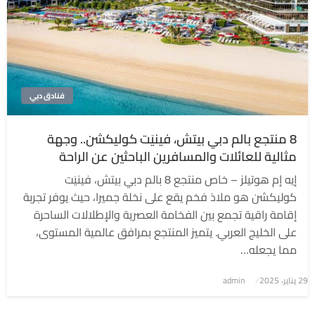
فنادق دبي
8 منتجع بالم دبي بيتش، فينيَت كوليكشن.. وجهة
مثالية للعائلات والمسافرين الباحثين عن الراحة
إيه إم هوتيلز – خاص منتجع 8 بالم دبي بيتش، فينيَت
كوليكشن هو ملاذ فخم يقع على نخلة جميرا، حيث يوفر تجربة
إقامة راقية تجمع بين الفخامة العصرية والإطلالات الساحرة
على الخليج العربي. يتميز المنتجع بمرافق عالمية المستوى،
مما يجعله…
نُشر
29 يناير، 2025
admin
في