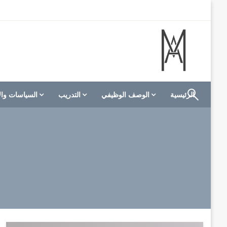
لتخطي
لى
لمحتوى
الموقع الأول للعاملين في الفنادق في العالم العربي
M A hotels | إم ايه هوتيلز
الرئيسية
الوصف الوظيفي
التدريب
السياسات وال