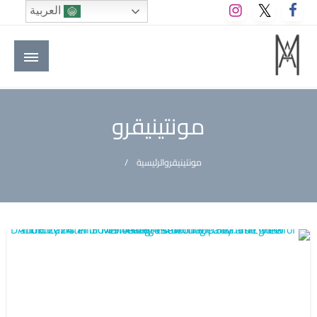
لتخطي
العربية
لى
لمحتوى
M A hotels | إم ايه هوتيلز
الموقع الأول للعاملين في الفنادق في العالم العربي
مونتينيقرو
مونتينيقرو
الرئيسية