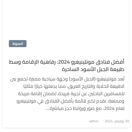
المدونة
أفضل فنادق مونتينيغرو 2024: رفاهية الإقامة وسط
طبيعة الجبل الأسود الساحرة
تُعد مونتينيغرو (الجبل الأسود) وجهة سياحية مميزة تجمع بين
الطبيعة الخلابة والتاريخ العريق، مما يجعلها خيارًا مثاليًا
للمسافرين الباحثين عن تجربة فريدة. لضمان إقامة مريحة
وممتعة، نقدم لكم قائمة بأفضل الفنادق في مونتينيغرو
لعام 2024، مع صور وروابط حجز مباشرة….
نُشر
30 نوفمبر، 2024
admin
في