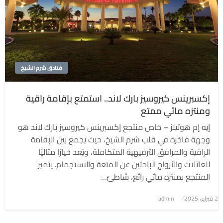
فنادق شرم الشيخ
إكسبرينس كيروسيز بارك لاند.. استمتع بإقامة راقية
ومنتزه مائي ممتع
إيه إم هوتيلز – خاص منتجع إكسبرينس كيروسيز بارك لاند هو
وجهة فاخرة في قلب شرم الشيخ، حيث يجمع بين الإقامة
الراقية والمرافق الترفيهية المتكاملة، ويُعد خيارًا مثاليًا
للعائلات والأزواج الباحثين عن المتعة والاستجمام. يتميز
المنتجع بمنتزه مائي رائع، شاطئ…
2 فبراير، 2025
نُشر
admin
في