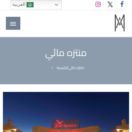
لتخطي
العربية
لى
لمحتوى
M A hotels | إم ايه هوتيلز
الموقع الأول للعاملين في الفنادق في العالم العربي
منتزه مائي
منتزه مائي
الرئيسية