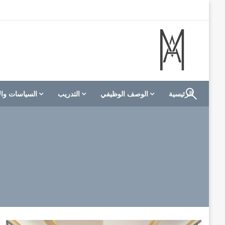
لتخطي
لى
لمحتوى
الموقع الأول للعاملين في الفنادق في العالم العربي
M A hotels | إم ايه هوتيلز
الرئيسية
الوصف الوظيفي
التدريب
السياسات وال