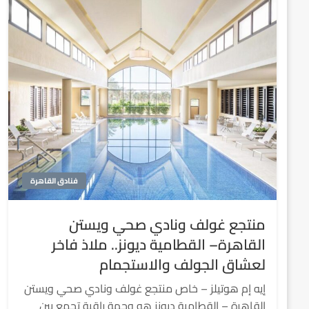
فنادق القاهرة
منتجع غولف ونادي صحي ويستن
القاهرة– القطامية ديونز.. ملاذ فاخر
لعشاق الجولف والاستجمام
إيه إم هوتيلز – خاص منتجع غولف ونادي صحي ويستن
القاهرة – القطامية ديونز هو وجهة راقية تجمع بين