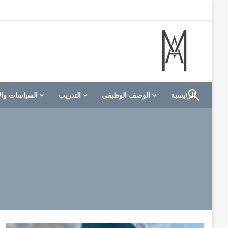
لتخطي
لى
لمحتوى
الموقع الأول للعاملين في الفنادق في العالم العربي
M A hotels | إم ايه هوتيلز
الرئيسية
الوصف الوظيفي
التدريب
السياسات وال