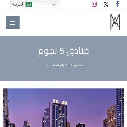
لتخطي
العربية
لى
لمحتوى
M A hotels | إم ايه هوتيلز
الموقع الأول للعاملين في الفنادق في العالم العربي
فنادق 5 نجوم
فنادق 5 نجوم
الرئيسية