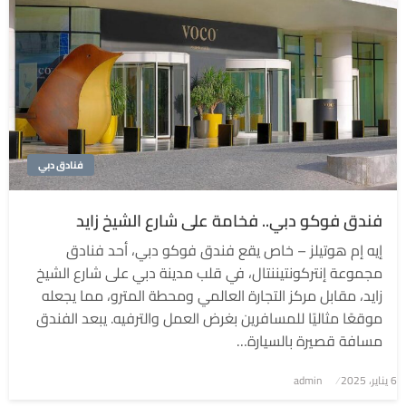
فنادق دبي
فندق فوكو دبي.. فخامة على شارع الشيخ زايد
إيه إم هوتيلز – خاص يقع فندق فوكو دبي، أحد فنادق
مجموعة إنتركونتيننتال، في قلب مدينة دبي على شارع الشيخ
زايد، مقابل مركز التجارة العالمي ومحطة المترو، مما يجعله
موقعًا مثاليًا للمسافرين بغرض العمل والترفيه. يبعد الفندق
مسافة قصيرة بالسيارة…
6 يناير، 2025
نُشر
admin
في