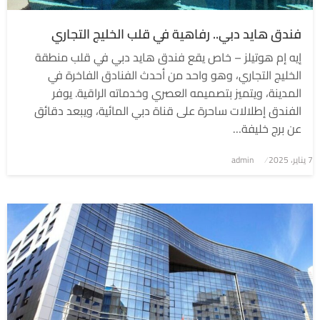
فندق هايد دبي.. رفاهية في قلب الخليج التجاري
إيه إم هوتيلز – خاص يقع فندق هايد دبي في قلب منطقة
الخليج التجاري، وهو واحد من أحدث الفنادق الفاخرة في
المدينة، ويتميز بتصميمه العصري وخدماته الراقية. يوفر
الفندق إطلالات ساحرة على قناة دبي المائية، ويبعد دقائق
عن برج خليفة…
7 يناير، 2025
نُشر
admin
في