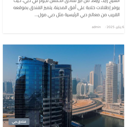
الشيخ زايد، ويُعد من أبرز فنادق الخمس نجوم في دبي، حيث
يوفر إطلالات خلابة على أفق المدينة. يتميز الفندق بموقعه
القريب من معالم دبي الرئيسية مثل دبي مول…
6 يناير، 2025
نُشر
admin
في
فنادق دبي