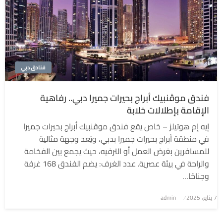
فنادق دبي
فندق موڤنبيك أبراج بحيرات جميرا دبي.. رفاهية
الإقامة بإطلالات خلابة
إيه إم هوتيلز – خاص يقع فندق موڤنبيك أبراج بحيرات جميرا
في منطقة أبراج بحيرات جميرا بدبي، ويُعد وجهة مثالية
للمسافرين بغرض العمل أو الترفيه، حيث يجمع بين الفخامة
والراحة في بيئة عصرية. عدد الغرف: يضم الفندق 168 غرفة
وجناحًا…
7 يناير، 2025
نُشر
admin
في