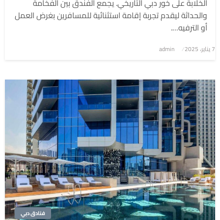
الخلابة على خور دبي التاريخي. يجمع الفندق بين الفخامة
والحداثة ليقدم تجربة إقامة استثنائية للمسافرين بغرض العمل
أو الترفيه….
7 يناير، 2025
نُشر
admin
في
فنادق دبي