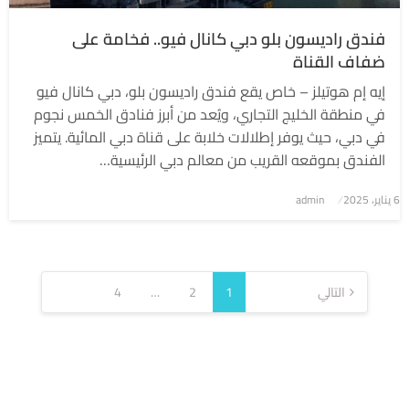
فندق راديسون بلو دبي كانال فيو.. فخامة على
ضفاف القناة
إيه إم هوتيلز – خاص يقع فندق راديسون بلو، دبي كانال فيو
في منطقة الخليج التجاري، ويُعد من أبرز فنادق الخمس نجوم
في دبي، حيث يوفر إطلالات خلابة على قناة دبي المائية. يتميز
الفندق بموقعه القريب من معالم دبي الرئيسية…
6 يناير، 2025
نُشر
admin
في
تعدد
صفحات
التالي
1
2
…
4
المقالات