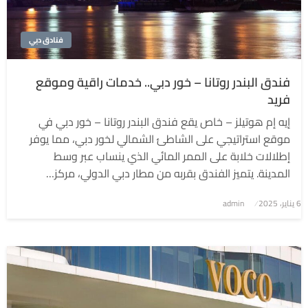
فنادق دبي
فندق البندر روتانا – خور دبي.. خدمات راقية وموقع
فريد
إيه إم هوتيلز – خاص يقع فندق البندر روتانا – خور دبي في
موقع استراتيجي على الشاطئ الشمالي لخور دبي، مما يوفر
إطلالات خلابة على الممر المائي الذي ينساب عبر وسط
المدينة. يتميز الفندق بقربه من مطار دبي الدولي، مركز…
6 يناير، 2025
نُشر
admin
في