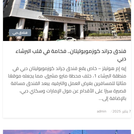
فنادق دبي
فندق جراند كوزموبوليتان.. فخامة في قلب البرشاء
دبي
إيه إم هوتيلز – خاص يقع فندق جراند كوزموبوليتان دبي في
منطقة البرشاء 1، خلف محطة مترو مشرق، مما يجعله موقعًا
مثاليًا للمسافرين بغرض العمل والترفيه. يبعد الفندق مسافة
قصيرة سيرًا على الأقدام عن مول الإمارات وسكاي دبي،
بالإضافة إلى…
7 يناير، 2025
نُشر
admin
في