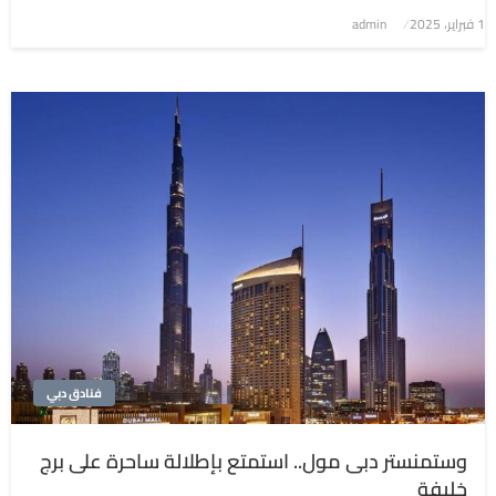
1 فبراير، 2025
نُشر
admin
في
فنادق دبي
وستمنستر دبى مول.. استمتع بإطلالة ساحرة على برج
خليفة