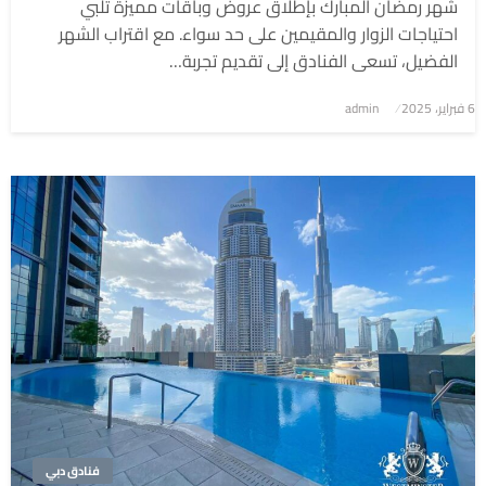
شهر رمضان المبارك بإطلاق عروض وباقات مميزة تلبي
احتياجات الزوار والمقيمين على حد سواء. مع اقتراب الشهر
الفضيل، تسعى الفنادق إلى تقديم تجربة…
6 فبراير، 2025
نُشر
admin
في
فنادق دبي