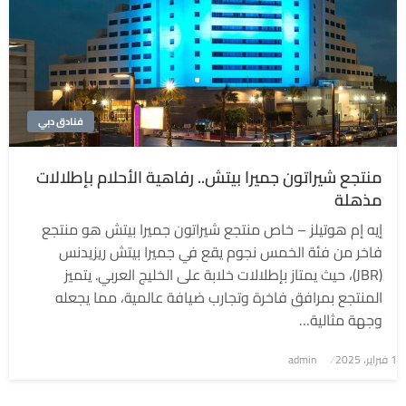
فنادق دبي
منتجع شيراتون جميرا بيتش.. رفاهية الأحلام بإطلالات
مذهلة
إيه إم هوتيلز – خاص منتجع شيراتون جميرا بيتش هو منتجع
فاخر من فئة الخمس نجوم يقع في جميرا بيتش ريزيدنس
(JBR)، حيث يمتاز بإطلالات خلابة على الخليج العربي. يتميز
المنتجع بمرافق فاخرة وتجارب ضيافة عالمية، مما يجعله
وجهة مثالية…
1 فبراير، 2025
نُشر
admin
في