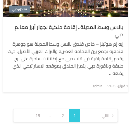
فنادق دبي
بالاس وسط المدينة.. إقامة ملكية بجوار أبرز معالم
دبي
إيه إم هوتيلز – خاص فندق بالاس وسط المدينة هو جوهرة
فندقية تجمع بين الفخامة العصرية والتراث العربي الأصيل، حيث
يقدم إقامة راقية في قلب دبي مع إطلالات ساحرة على برج
خليفة ونافورة دبي. يتميز الفندق بموقعه الاستراتيجي الذي
يضعه…
1 فبراير، 2025
نُشر
admin
في
تعدد
صفحات
التالي
1
2
…
18
المقالات