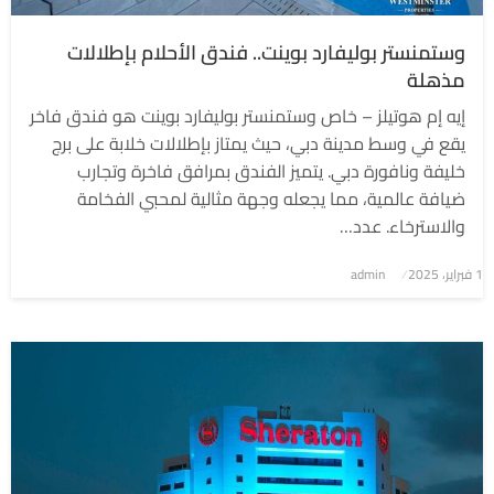
وستمنستر بوليفارد بوينت.. فندق الأحلام بإطلالات
مذهلة
إيه إم هوتيلز – خاص وستمنستر بوليفارد بوينت هو فندق فاخر
يقع في وسط مدينة دبي، حيث يمتاز بإطلالات خلابة على برج
خليفة ونافورة دبي. يتميز الفندق بمرافق فاخرة وتجارب
ضيافة عالمية، مما يجعله وجهة مثالية لمحبي الفخامة
والاسترخاء. عدد…
1 فبراير، 2025
نُشر
admin
في