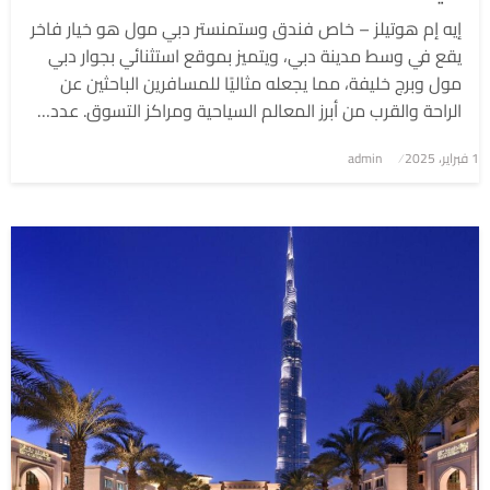
إيه إم هوتيلز – خاص فندق وستمنستر دبي مول هو خيار فاخر
يقع في وسط مدينة دبي، ويتميز بموقع استثنائي بجوار دبي
مول وبرج خليفة، مما يجعله مثاليًا للمسافرين الباحثين عن
الراحة والقرب من أبرز المعالم السياحية ومراكز التسوق. عدد…
1 فبراير، 2025
نُشر
admin
في