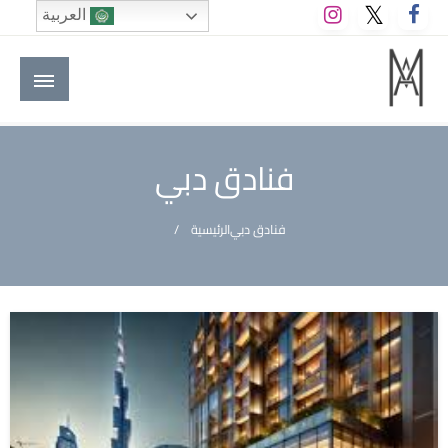
لتخطي
العربية
لى
لمحتوى
M A hotels | إم ايه هوتيلز
الموقع الأول للعاملين في الفنادق في العالم العربي
فنادق دبي
فنادق دبي
الرئيسية