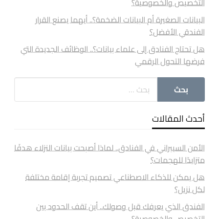
التخصيص والخصوصية؟
البيانات الصغيرة أم البيانات الضخمة؟.. أيهما يصنع القرار
الفندقي الأفضل؟
هل تحتاج الفنادق إلى علماء بيانات؟.. الوظائف الجديدة التي
فرضها التحول الرقمي
أحدث المقالات
الأمن السيبراني في الفنادق.. لماذا أصبحت بيانات النزلاء هدفًا
متزايدًا للهجمات؟
هل يمكن للذكاء الاصطناعي تصميم تجربة إقامة مختلفة
لكل نزيل؟
الفندق الذي يعرفك قبل وصولك.. أين تقف الحدود بين
التخصيص والخصوصية؟