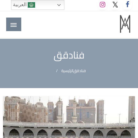
لتخطي
العربية
لى
لمحتوى
M A hotels | إم ايه هوتيلز
الموقع الأول للعاملين في الفنادق في العالم العربي
فنادقق
فنادقق
الرئيسية