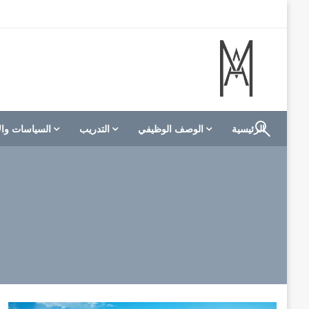
لتخطي
لى
لمحتوى
الموقع الأول للعاملين في الفنادق في العالم العربي
M A hotels | إم ايه هوتيلز
الرئيسية
الوصف الوظيفي
التدريب
السياسات وال