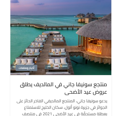
أخبار وملفات
منتجع سونيفا جاني في المالديف يطلق
عروض عيد الأضحى
يدعو سونيفا جاني، المنتجع المالديفي الفاخر الحائز على
الجوائز في جزيرة نونو أتول، سكان الخليج للاستمتاع
بعطلة مستحقّة في عيد الأضحى 2021 في منتصف