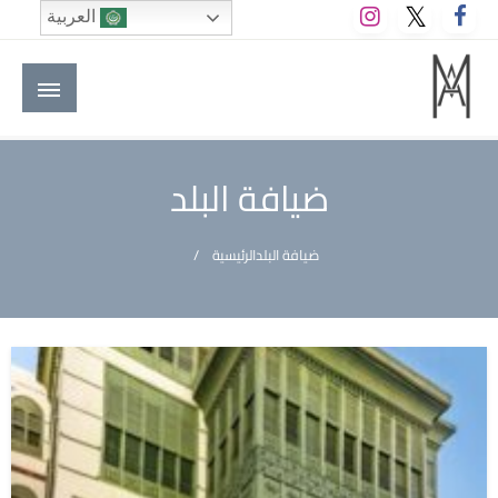
لتخطي
العربية
لى
لمحتوى
M A hotels | إم ايه هوتيلز
الموقع الأول للعاملين في الفنادق في العالم العربي
ضيافة البلد
ضيافة البلد
الرئيسية