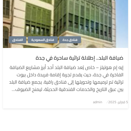
فنادق جدة
فنادق السعودية
الفنادق
ضيافة البلد.. إطلالة تراثية ساحرة في جدة
إيه إم هوتيلز – خاص يُعد ضيافة البلد أحد أبرز مشاريع الضيافة
الفاخرة في جدة، حيث يقدم تجربة إقامة فريدة داخل بيوت
تراثية تم ترميمها وتحويلها إلى فنادق راقية. يجمع ضيافة البلد
بين عبق التاريخ والخدمات الفندقية الحديثة، ليمنح الضيوف…
5 فبراير، 2025
نُشر
admin
في