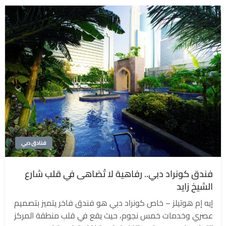
فنادق دبي
فندق كونراد دبي.. رفاهية لا تُضاهى في قلب شارع
الشيخ زايد
إيه إم هوتيلز – خاص كونراد دبي هو فندق فاخر يتميز بتصميم
عصري وخدمات خمس نجوم، حيث يقع في قلب منطقة المركز