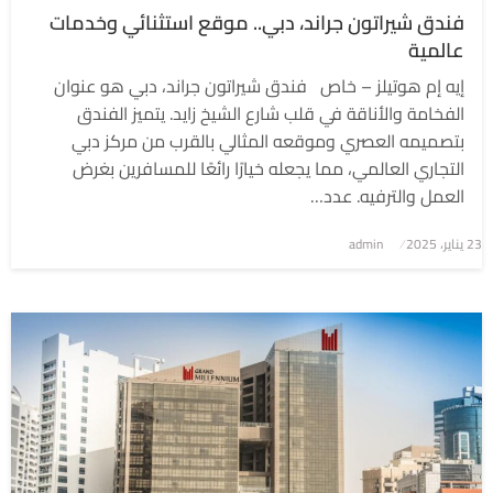
فندق شيراتون جراند، دبي.. موقع استثنائي وخدمات
عالمية
إيه إم هوتيلز – خاص فندق شيراتون جراند، دبي هو عنوان
الفخامة والأناقة في قلب شارع الشيخ زايد. يتميز الفندق
بتصميمه العصري وموقعه المثالي بالقرب من مركز دبي
التجاري العالمي، مما يجعله خيارًا رائعًا للمسافرين بغرض
العمل والترفيه. عدد…
نُشر
23 يناير، 2025
admin
في