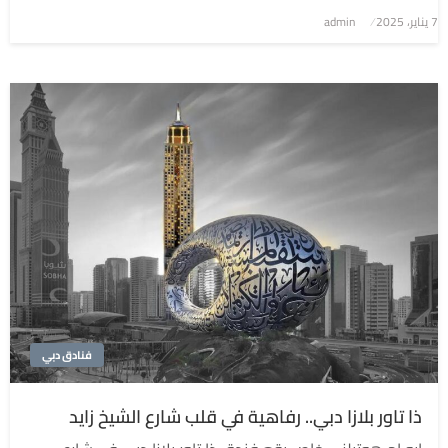
7 يناير، 2025
نُشر
admin
في
فنادق دبي
ذا تاور بلازا دبي.. رفاهية في قلب شارع الشيخ زايد