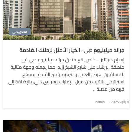
فنادق دبي
جراند ميلينيوم دبي.. الخيار الأمثل لرحلتك القادمة
إيه إم هوتليز – خاص يقع فندق جراند ميلينيوم دبي في
منطقة البرشاء على شارع الشيخ زايد، مما يجعله وجهة مثالية
للمسافرين بغرض العمل والترفيه. يتميز الفندق بموقع
استراتيجي بالقرب من مول الإمارات ومرسى دبي، بالإضافة إلى
قربه من مدينة…
8 يناير، 2025
نُشر
admin
في