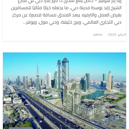
إيه إم هوتيلز – خاص يقع فندق ذا تاور بلازا دبي في شارع
الشيخ زايد بوسط مدينة دبي، ما يجعله خيارًا مثاليًا للمسافرين
بغرض العمل والترفيه. يبعد الفندق مسافة قصيرة عن مركز
دبي التجاري العالمي، وبرج خليفة، ودبي مول، ويوفر…
6 يناير، 2025
نُشر
admin
في