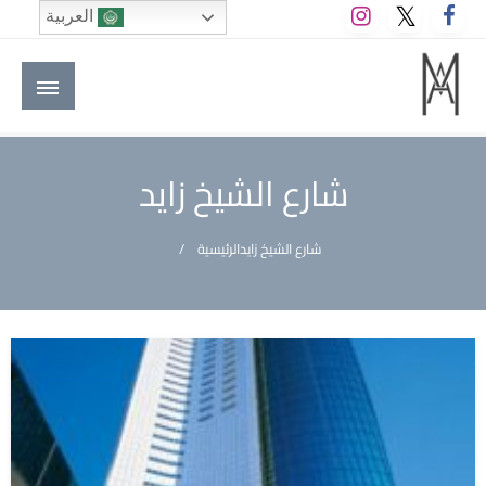
لتخطي
العربية
لى
لمحتوى
M A hotels | إم ايه هوتيلز
الموقع الأول للعاملين في الفنادق في العالم العربي
شارع الشيخ زايد
شارع الشيخ زايد
الرئيسية