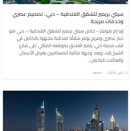
سيتي بريمير للشقق الفندقية – دبي.. تصميم عصري
وخدمات مريحة
إيه إم هوتيلز – خاص سيتي بريمير للشقق الفندقية – دبي هو
خيار عصري ومريح يوفر شققًا فندقية مجهزة بالكامل في
قلب مدينة دبي. يتميز الفندق بموقعه المثالي على شارع
الشيخ زايد، ويعد وجهة مثالية للمسافرين بغرض الأعمال
والعائلات الباحثين…
نُشر
27 يناير، 2025
admin
في