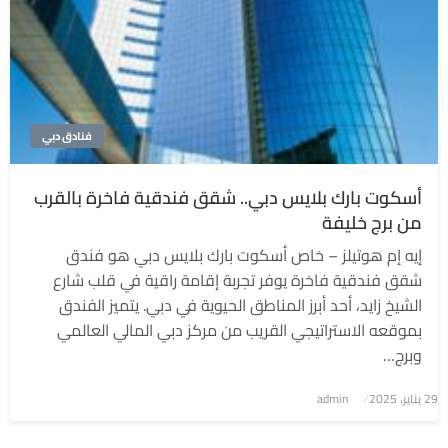
فنادق دبي
أسكوت بارك بلايس دبي.. شقق فندقية فاخرة بالقرب
من برج خليفة
إيه إم هوتيلز – خاص أسكوت بارك بلايس دبي هو فندق
شقق فندقية فاخرة يوفر تجربة إقامة راقية في قلب شارع
الشيخ زايد، أحد أبرز المناطق الحيوية في دبي. يتميز الفندق
بموقعه الاستراتيجي القريب من مركز دبي المالي العالمي
وبرج…
نُشر
29 يناير، 2025
admin
في