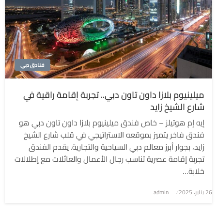
فنادق دبي
ميلينيوم بلازا داون تاون دبي.. تجربة إقامة راقية في
شارع الشيخ زايد
إيه إم هوتيلز – خاص فندق ميلينيوم بلازا داون تاون دبي هو
فندق فاخر يتميز بموقعه الاستراتيجي في قلب شارع الشيخ
زايد، بجوار أبرز معالم دبي السياحية والتجارية. يقدم الفندق
تجربة إقامة عصرية تناسب رجال الأعمال والعائلات مع إطلالات
خلابة…
نُشر
26 يناير، 2025
admin
في