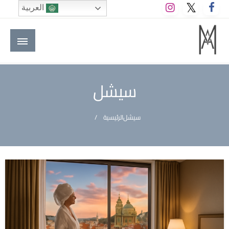
لتخطي
العربية
لى
لمحتوى
M A hotels | إم ايه هوتيلز
الموقع الأول للعاملين في الفنادق في العالم العربي
سيشل
سيشل
الرئيسية