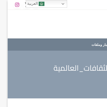
العربية
بار وملفات
لثقافات_العالمية