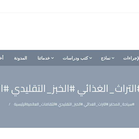
إجراءات
نماذج
كتب ودراسات
خدماتنا
المدونة
أخ
لتراث_الغذائي #الخبز_التقليدي #ا
#سياحة_المخابز #التراث_الغذائي #الخبز_التقليدي #الثقافات_العالمية
الرئيسية