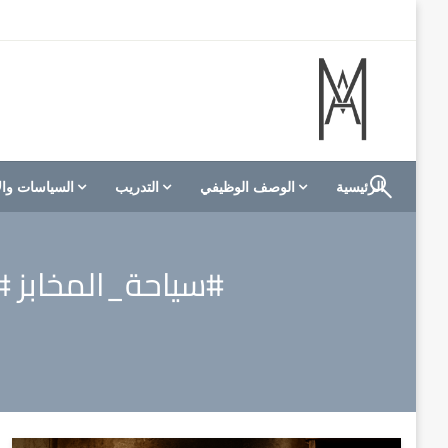
لتخطي
لى
لمحتوى
الموقع الأول للعاملين في الفنادق في العالم العربي
M A hotels | إم ايه هوتيلز
الرئيسية
الوصف الوظيفي
التدريب
السياسات وال
#سياحة_المخابز #ا