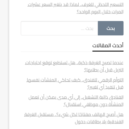
التسعير اللحظي للغرف.. لماذا قد يتغير السعر عشرات
المرات خلال اليوم الواحد؟
أحدث المقالات
عندما تصبح الغرفة ذكية.. هل تستطيع توقع احتياجات
النزيل قبل أن يطلبها؟
التوأم الرقمي للفندق.. كيف تحاكي المنشآت نفسها
قبل تنفيذ أي تغيير؟
الفنادق ذاتية التشغيل.. إلى أي مدى يمكن أن تعمل
المنشأة دون موظفي استقبال؟
هل أصبح الهاتف مفتاحًا لكل شيء؟.. مستقبل الغرفة
الفندقية بلا بطاقات دخول