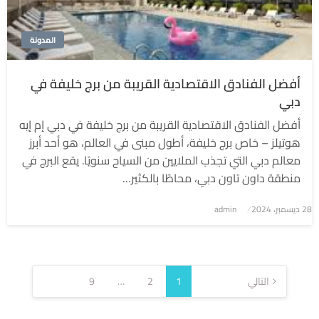
المدونة
أفضل الفنادق الاقتصادية القريبة من برج خليفة في
دبي
أفضل الفنادق الاقتصادية القريبة من برج خليفة في دبي إم إيه
هوتيلز – خاص برج خليفة، أطول مبنى في العالم، هو أحد أبرز
معالم دبي التي تجذب الملايين من السياح سنويًا. يقع البرج في
منطقة داون تاون دبي، محاطًا بالكثير…
نُشر
28 ديسمبر، 2024
admin
في
تعدد
صفحات
التالي
1
2
…
9
المقالات