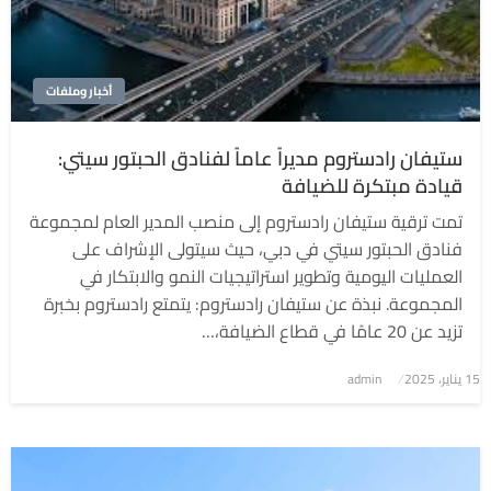
أخبار وملفات
ستيفان رادستروم مديراً عاماً لفنادق الحبتور سيتي:
قيادة مبتكرة للضيافة
تمت ترقية ستيفان رادستروم إلى منصب المدير العام لمجموعة
فنادق الحبتور سيتي في دبي، حيث سيتولى الإشراف على
العمليات اليومية وتطوير استراتيجيات النمو والابتكار في
المجموعة. نبذة عن ستيفان رادستروم: يتمتع رادستروم بخبرة
تزيد عن 20 عامًا في قطاع الضيافة،…
نُشر
15 يناير، 2025
admin
في