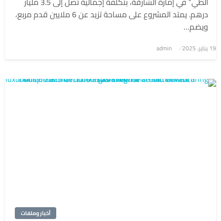
الطي” في إمارة الشارقة، بتكلفة إجمالية تصل إلى 3.5 مليار
درهم. يمتد المشروع على مساحة تزيد عن 6 ملايين قدم مربع،
ويضم…
نُشر
19 يناير، 2025
admin
في
أخبار وملفات