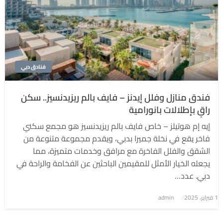
فنادق دبي
فندق منازل وفلل إيدنز – فايف بالم ريزيدنسيز.. سكن
راقٍ بإطلالات بانورامية
إيه إم هوتيلز – خاص فايف بالم ريزيدنسيز هو مجمع سكني
فاخر يقع في نخلة جميرا بدبي، ويقدم مجموعة متنوعة من
الشقق والفلل الفاخرة مع مرافق وخدمات متميزة، مما
يجعله الخيار الأمثل للمقيمين الباحثين عن الفخامة والراحة في
دبي. عدد…
1 فبراير، 2025
نُشر
admin
في