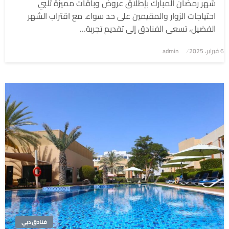
شهر رمضان المبارك بإطلاق عروض وباقات مميزة تلبي
احتياجات الزوار والمقيمين على حد سواء. مع اقتراب الشهر
الفضيل، تسعى الفنادق إلى تقديم تجربة…
6 فبراير، 2025
نُشر
admin
في
فنادق دبي