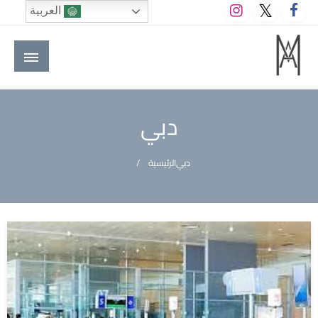
لتخطي
العربية
لى
لمحتوى
M A hotels | إم ايه هوتيلز
الموقع الأول للعاملين في الفنادق في العالم العربي
دبي
دبي
الرئيسية