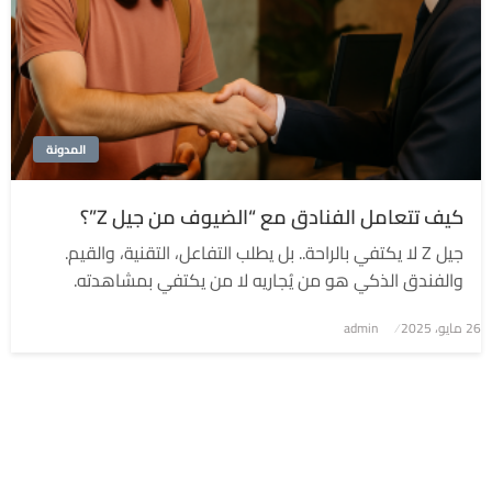
المدونة
كيف تتعامل الفنادق مع “الضيوف من جيل Z”؟
جيل Z لا يكتفي بالراحة.. بل يطلب التفاعل، التقنية، والقيم.
والفندق الذكي هو من يُجاريه لا من يكتفي بمشاهدته.
نُشر
26 مايو، 2025
admin
في