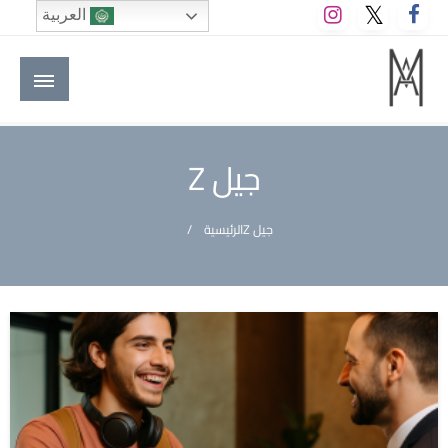
لتخطي
العربية
لى
لمحتوى
M A hotels | إم ايه هوتيلز
الموقع الأول للعاملين في الفنادق في العالم العربي
جيل Z
جيل Z
الرئيسية