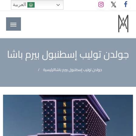
لتخطي
العربية
لى
لمحتوى
M A hotels | إم ايه هوتيلز
الموقع الأول للعاملين في الفنادق في العالم العربي
جولدن توليب إسطنبول بيرم باشا
جولدن توليب إسطنبول بيرم باشا
الرئيسية