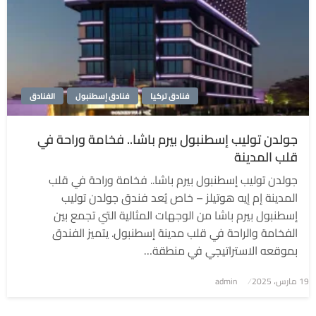
فنادق تركيا
فنادق إسطنبول
الفنادق
جولدن توليب إسطنبول بيرم باشا.. فخامة وراحة في
قلب المدينة
جولدن توليب إسطنبول بيرم باشا.. فخامة وراحة في قلب
المدينة إم إيه هوتيلز – خاص يُعد فندق جولدن توليب
إسطنبول بيرم باشا من الوجهات المثالية التي تجمع بين
الفخامة والراحة في قلب مدينة إسطنبول. يتميز الفندق
بموقعه الاستراتيجي في منطقة…
نُشر
19 مارس، 2025
admin
في