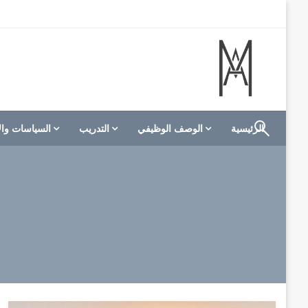
لتخطي
لى
لمحتوى
الموقع الأول للعاملين في الفنادق في العالم العربي
M A hotels | إم ايه هوتيلز
الرئيسية
الوصف الوظيفي
التدريب
السياسات وال