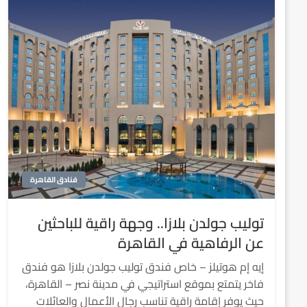
فنادق القاهرة
توليب جولدن بلازا.. وجهة راقية للباحثين
عن الرفاهية في القاهرة
إيه إم هوتيلز – خاص فندق توليب جولدن بلازا هو فندق
فاخر يتمتع بموقع استراتيجي في مدينة نصر – القاهرة،
حيث يوفر إقامة راقية تناسب رجال الأعمال والعائلات