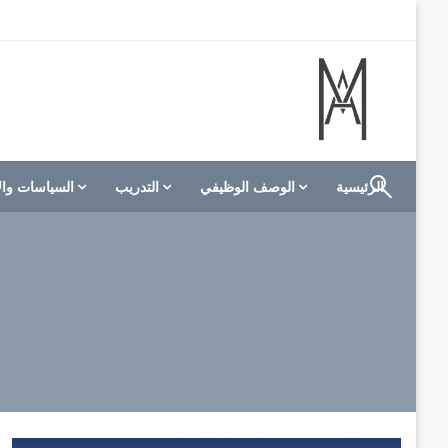
لتخطي
لى
لمحتوى
الموقع الأول للعاملين في الفنادق في العالم العربي
M A hotels | إم ايه هوتيلز
الرئيسية
الوصف الوظيفي
التدريب
السياسات وال