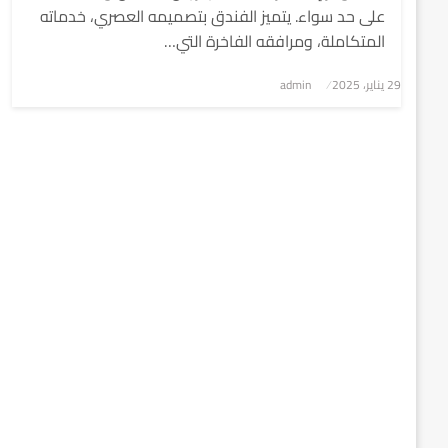
على حد سواء. يتميز الفندق بتصميمه العصري، خدماته
المتكاملة، ومرافقه الفاخرة التي…
نُشر
29 يناير، 2025
admin
في