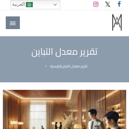
لتخطي
العربية
لى
لمحتوى
M A hotels | إم ايه هوتيلز
الموقع الأول للعاملين في الفنادق في العالم العربي
تقرير معدل التباين
تقرير معدل التباين
الرئيسية