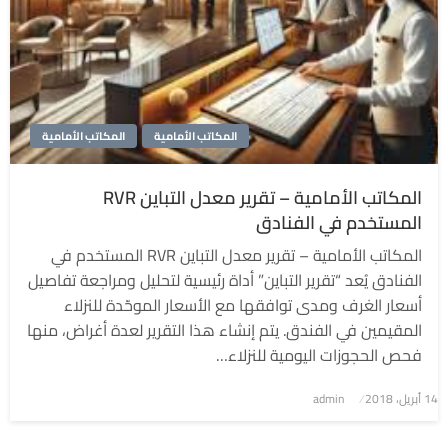
المكاتب الأمامية
المكاتب الأمامية
المكاتب الأمامية – تقرير معدل التباين RVR
المستخدم في الفنادق
المكاتب الأمامية – تقرير معدل التباين RVR المستخدم في
الفنادق يُعد “تقرير التباين” أداة رئيسية لتحليل ومراجعة تفاصيل
أسعار الغرف ومدى توافقها مع الأسعار الموحّدة للنزلاء
المقيمين في الفندق. يتم إنشاء هذا التقرير لعدة أغراض، منها
فحص الحجوزات اليومية للنزلاء…
نُشر
14 أبريل، 2018
admin
في