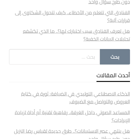
دون طرح سؤال واحد
الفنادق التي تتعلم من الأخطاء.. كيف تتحول الشكاوى إلى
قرارات آلية؟
هل تعرف الفنادق سبب اختيارك لها؟.. ما الذي تكشفه
تحليلات البيانات الخفية؟
أحدث المقالات
الذكاء الاصطناعي التوليدي في الضيافة: ثورة في كتابة
العروض والتواصل مع الضيوف
المساعد الصوتي داخل الغرفة.. رفاهية تقنية أم أداة لزيادة
الإيرادات؟
هل ينتهي عصر الاستبيانات؟.. طرق جديدة لقياس رضا النزيل
دون طرح سؤال واحد