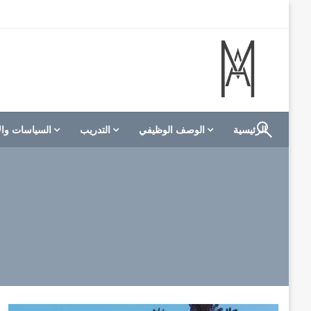
لتخطي
لى
لمحتوى
الموقع الأول للعاملين في الفنادق في العالم العربي
M A hotels | إم ايه هوتيلز
الرئيسية
الوصف الوظيفي
التدريب
السياسات وال