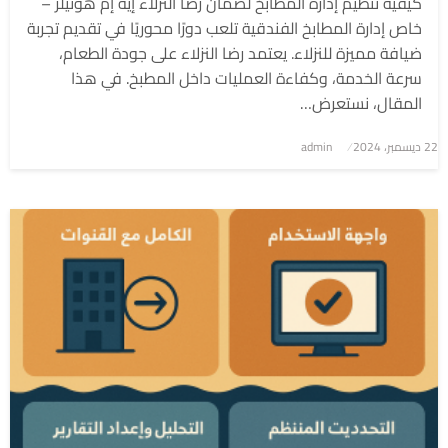
كيفية تنظيم إدارة المطابخ لضمان رضا النزلاء إيه إم هوتيلز –
خاص إدارة المطابخ الفندقية تلعب دورًا محوريًا في تقديم تجربة
ضيافة مميزة للنزلاء. يعتمد رضا النزلاء على جودة الطعام،
سرعة الخدمة، وكفاءة العمليات داخل المطبخ. في هذا
المقال، نستعرض…
نُشر
22 ديسمبر، 2024
admin
في