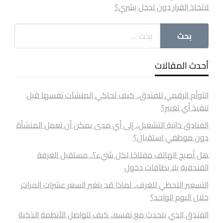
لاتخاذ القرار دون تدخل بشري؟
أحدث المقالات
التوأم الرقمي للفندق.. كيف تحاكي المنشآت نفسها قبل
تنفيذ أي تغيير؟
الفنادق ذاتية التشغيل.. إلى أي مدى يمكن أن تعمل المنشأة
دون موظفي استقبال؟
هل أصبح الهاتف مفتاحًا لكل شيء؟.. مستقبل الغرفة
الفندقية بلا بطاقات دخول
التسعير اللحظي للغرف.. لماذا قد يتغير السعر عشرات المرات
خلال اليوم الواحد؟
الفندق الذي يتحدث مع نفسه.. كيف تتواصل الأنظمة الذكية