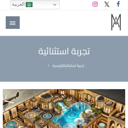
لتخطي
العربية
لى
لمحتوى
M A hotels | إم ايه هوتيلز
الموقع الأول للعاملين في الفنادق في العالم العربي
تجربة استثنائية
تجربة استثنائية
الرئيسية