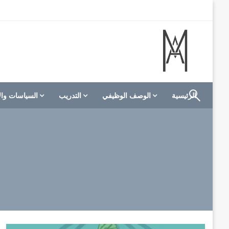
لتخطي
لى
لمحتوى
الموقع الأول للعاملين في الفنادق في العالم العربي
M A hotels | إم ايه هوتيلز
الرئيسية
الوصف الوظيفي
التدريب
السياسات وال